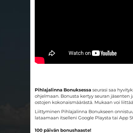
Pihlajalinna Bonuksessa
seurasi saa hyvityk
ohjelmaan. Bonusta kertyy seuran jäsenten 
ostojen kokonaismäärästä. Mukaan voi liitt
Liittyminen Pihlajalinna Bonukseen onnistuu
lataamaan itselleni Google Playsta tai App S
100 päivän bonushaaste!