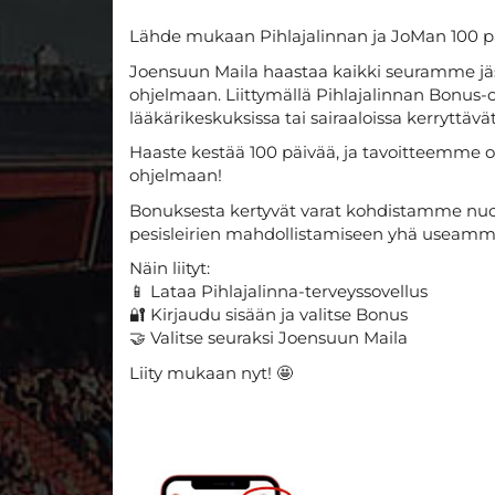
Lähde mukaan Pihlajalinnan ja JoMan 100 p
Joensuun Maila haastaa kaikki seuramme jäs
ohjelmaan. Liittymällä Pihlajalinnan Bonus-o
lääkärikeskuksissa tai sairaaloissa kerryttä
Haaste kestää 100 päivää, ja tavoitteemme 
ohjelmaan!
Bonuksesta kertyvät varat kohdistamme nuo
pesisleirien mahdollistamiseen yhä useamma
Näin liityt:
📱 Lataa Pihlajalinna-terveyssovellus
🔐 Kirjaudu sisään ja valitse Bonus
🤝 Valitse seuraksi Joensuun Maila
Liity mukaan nyt! 🤩