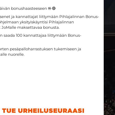
äivän bonushaasteeseen 🤟🔴
enet ja kannattajat liittymään Pihlajalinnan Bonus-
hjelmaan yksityiskäyntisi Pihlajalinnan
vät JoMalle maksettavaa bonusta.
on saada 100 kannattajaa liittymään Bonus-
rten pesäpalloharrastuksen tukemiseen ja
lle nuorelle.