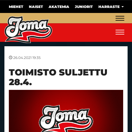
MIEHET
NAISET
AKATEMIA
JUNIORIT
HARRASTE
Navig
Navig
26.04.2021 19:35
TOIMISTO SULJETTU
28.4.