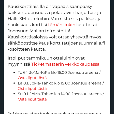
Kausikorttilaisilla on vapaa sisäänpääsy
kaikkiin Joensuussa pelattaviin harjoitus- ja
Halli-SM-otteluihin. Varmista siis paikkasi ja
hanki kausikorttisi
tämän linkin
kautta tai
Joensuun Mailan toimistolta!
Kausikorttiasioissa voit ottaa yhteyttä myös
sähköpostitse kausikortti(at)joensuunmaila.fi
-osoitteen kautta.
Irtoliput tammikuun otteluihin ovat
myynnissä
Ticketmasterin verkkokaupassa
.
To 6.1. JoMa-KiPa klo 16.00 Joensuu areena /
Osta liput tästä
La 8.1. JoMa-Tahko klo 19.00 Joensuu areena /
Osta liput tästä
Su 9.1. JoMa-Tahko klo 14.00 Joensuu areena /
Osta liput tästä
JoMan naisten joukkue pelaa myös samana