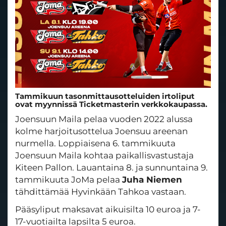
Tammikuun tasonmittausotteluiden irtoliput
ovat myynnissä Ticketmasterin verkkokaupassa.
Joensuun Maila pelaa vuoden 2022 alussa
kolme harjoitusottelua Joensuu areenan
nurmella. Loppiaisena 6. tammikuuta
Joensuun Maila kohtaa paikallisvastustaja
Kiteen Pallon. Lauantaina 8. ja sunnuntaina 9.
tammikuuta JoMa pelaa
Juha Niemen
tähdittämää Hyvinkään Tahkoa vastaan.
Pääsyliput maksavat aikuisilta 10 euroa ja 7-
17-vuotiailta lapsilta 5 euroa.