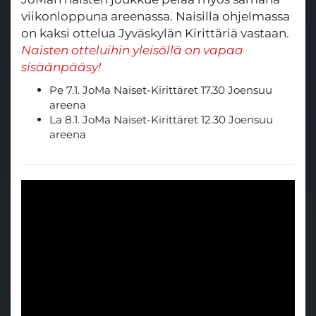
viikonloppuna areenassa. Naisilla ohjelmassa
on kaksi ottelua Jyväskylän Kirittäriä vastaan.
Naisten otteluihin yleisöllä on vapaa
sisäänpääsy!
Pe 7.1. JoMa Naiset-Kirittäret 17.30 Joensuu
areena
La 8.1. JoMa Naiset-Kirittäret 12.30 Joensuu
areena