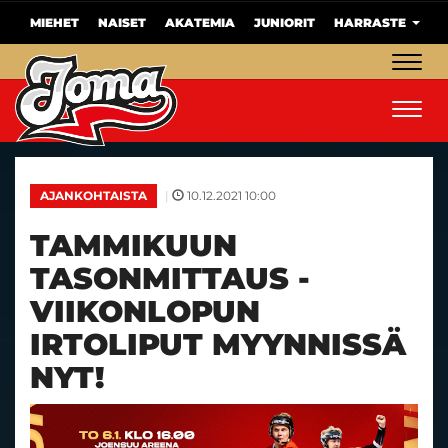
MIEHET
NAISET
AKATEMIA
JUNIORIT
HARRASTE
Navig
Navig
|
10.12.2021 10:00
AJANKOHTAISTA
TAMMIKUUN
TASONMITTAUS -
VIIKONLOPUN
IRTOLIPUT MYYNNISSÄ
NYT!