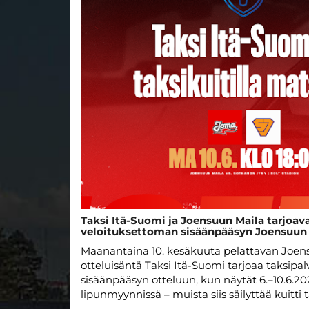
Taksi Itä-Suomi ja Joensuun Maila tarjoava
veloituksettoman sisäänpääsyn Joensuun
Maanantaina 10. kesäkuuta pelattavan Joen
otteluisäntä Taksi Itä-Suomi tarjoaa taksipa
sisäänpääsyn otteluun, kun näytät 6.–10.6.20
lipunmyynnissä – muista siis säilyttää kuitti