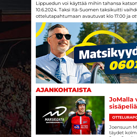
Lippuedun voi käyttää mihin tahansa katso
10.6.2024. Taksi Itä-Suomen taksikuitti vaih
ottelutapahtumaan avautuvat klo 17.00 ja ott
AJANKOHTAISTA
JoMalla 
sisäpeli
OTTELURAPO
Joensuun Ma
täydet kolme