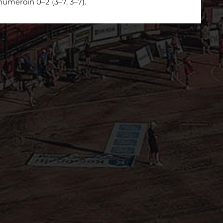
umeroin 0–2 (3–7, 3–7).