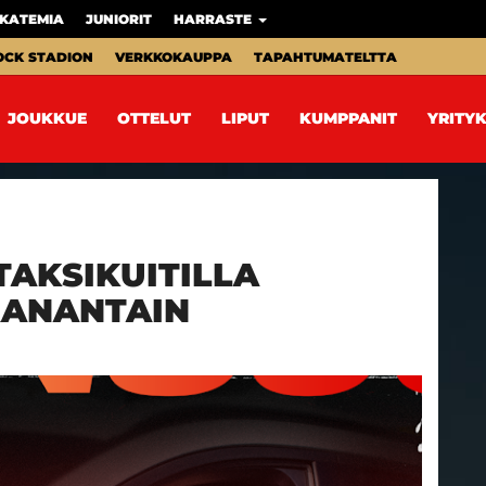
KATEMIA
JUNIORIT
HARRASTE
OCK STADION
VERKKOKAUPPA
TAPAHTUMATELTTA
JOUKKUE
OTTELUT
LIPUT
KUMPPANIT
YRITYK
TAKSIKUITILLA
AANANTAIN