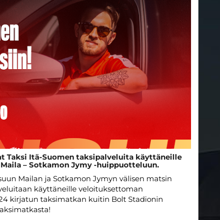
t Taksi Itä-Suomen taksipalveluita käyttäneille
 Maila – Sotkamon Jymy -huippuotteluun.
suun Mailan ja Sotkamon Jymyn välisen matsin
lveluitaan käyttäneille veloituksettoman
24 kirjatun taksimatkan kuitin Bolt Stadionin
 taksimatkasta!