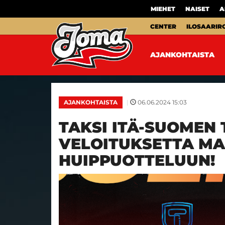
MIEHET
NAISET
A
CENTER
ILOSAARIR
AJANKOHTAISTA
|
06.06.2024 15:03
AJANKOHTAISTA
TAKSI ITÄ-SUOMEN 
VELOITUKSETTA M
HUIPPUOTTELUUN!