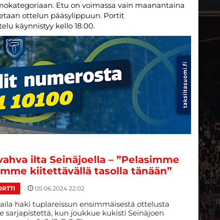
mokategoriaan. Etu on voimassa vain maanantaina
detaan ottelun pääsylippuun. Portit
elu käynnistyy kello 18.00.
vahva ilta Seinäjoella – ”Pelasimme
ämme kiitettävällä tasolla tänään”
|
05.06.2024 22:02
RTTI
ila haki tuplareissun ensimmäisestä ottelusta
 sarjapistettä, kun joukkue kukisti Seinäjoen