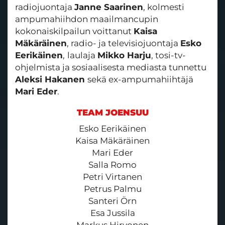
radiojuontaja
Janne Saarinen
, kolmesti
ampumahiihdon maailmancupin
kokonaiskilpailun voittanut
Kaisa
Mäkäräinen
, radio- ja televisiojuontaja
Esko
Eerikäinen
,
laulaja
Mikko Harju
, tosi-tv-
ohjelmista ja sosiaalisesta mediasta tunnettu
Aleksi Hakanen
sekä ex-ampumahiihtäjä
Mari Eder
.​​​​​​​
TEAM JOENSUU
Esko Eerikäinen
Kaisa Mäkäräinen
Mari Eder
Salla Romo
Petri Virtanen
Petrus Palmu
Santeri Örn
Esa Jussila
Markus Hirvonen