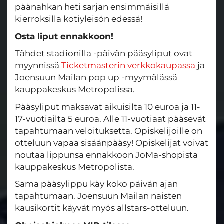
päänahkan heti sarjan ensimmäisillä
kierroksilla kotiyleisön edessä!
Osta liput ennakkoon!
Tähdet stadionilla -päivän pääsyliput ovat
myynnissä
Ticketmasterin verkkokaupassa
ja
Joensuun Mailan pop up -myymälässä
kauppakeskus Metropolissa.
Pääsyliput maksavat aikuisilta 10 euroa ja 11-
17-vuotiailta 5 euroa. Alle 11-vuotiaat pääsevät
tapahtumaan veloituksetta. Opiskelijoille on
otteluun vapaa sisäänpääsy! Opiskelijat voivat
noutaa lippunsa ennakkoon JoMa-shopista
kauppakeskus Metropolista.
Sama pääsylippu käy koko päivän ajan
tapahtumaan. Joensuun Mailan naisten
kausikortit käyvät myös allstars-otteluun.