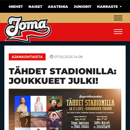
MIEHET
NAISET
AKATEMIA
JUNIORIT
HARRASTE
Navig
Navig
|
07.05.2025 14:08
AJANKOHTAISTA
TÄHDET STADIONILLA:
JOUKKUEET JULKI!