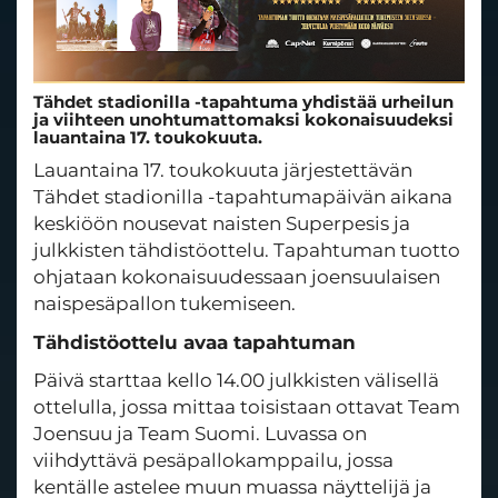
Tähdet stadionilla -tapahtuma yhdistää urheilun
ja viihteen unohtumattomaksi kokonaisuudeksi
lauantaina 17. toukokuuta.
Lauantaina 17. toukokuuta järjestettävän
Tähdet stadionilla -tapahtumapäivän aikana
keskiöön nousevat naisten Superpesis ja
julkkisten tähdistöottelu. Tapahtuman tuotto
ohjataan kokonaisuudessaan joensuulaisen
naispesäpallon tukemiseen.
Tähdistöottelu avaa tapahtuman
Päivä starttaa kello 14.00 julkkisten välisellä
ottelulla, jossa mittaa toisistaan ottavat Team
Joensuu ja Team Suomi. Luvassa on
viihdyttävä pesäpallokamppailu, jossa
kentälle astelee muun muassa näyttelijä ja