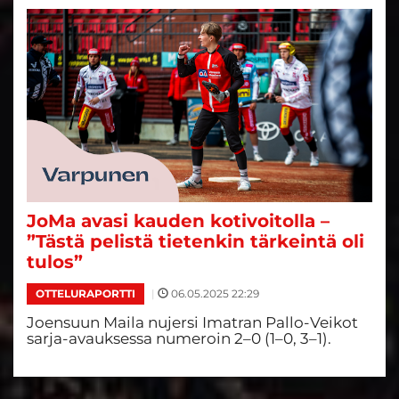
JoMa avasi kauden kotivoitolla –
”Tästä pelistä tietenkin tärkeintä oli
tulos”
|
06.05.2025 22:29
OTTELURAPORTTI
Joensuun Maila nujersi Imatran Pallo-Veikot
sarja-avauksessa numeroin 2–0 (1–0, 3–1).