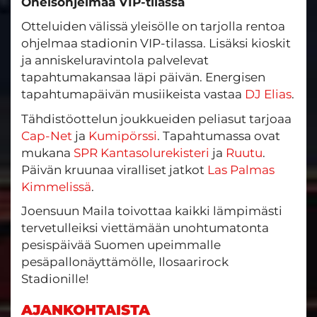
Oheisohjelmaa VIP-tilassa
Otteluiden välissä yleisölle on tarjolla rentoa
ohjelmaa stadionin VIP-tilassa. Lisäksi kioskit
ja anniskeluravintola palvelevat
tapahtumakansaa läpi päivän. Energisen
tapahtumapäivän musiikeista vastaa
DJ Elias
.
Tähdistöottelun joukkueiden peliasut tarjoaa
Cap-Net
ja
Kumipörssi
. Tapahtumassa ovat
mukana
SPR Kantasolurekisteri
ja
Ruutu
.
Päivän kruunaa viralliset jatkot
Las Palmas
Kimmelissä
.
Joensuun Maila toivottaa kaikki lämpimästi
tervetulleiksi viettämään unohtumatonta
pesispäivää Suomen upeimmalle
pesäpallonäyttämölle, Ilosaarirock
Stadionille!
AJANKOHTAISTA