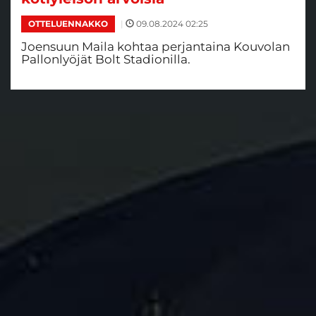
|
09.08.2024 02:25
OTTELUENNAKKO
Joensuun Maila kohtaa perjantaina Kouvolan
Pallonlyöjät Bolt Stadionilla.