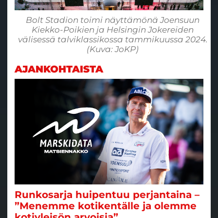
Bolt Stadion toimi näyttämönä Joensuun
Kiekko-Poikien ja Helsingin Jokereiden
välisessä talviklassikossa tammikuussa 2024.
(Kuva: JoKP)
AJANKOHTAISTA
Runkosarja huipentuu perjantaina –
”Menemme kotikentälle ja olemme
kotiyleisön arvoisia”