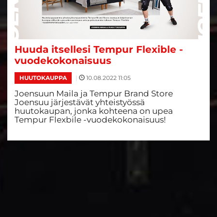
Huuda itsellesi Tempur Flexible -
vuodekokonaisuus
|
10.08.2022 11:05
HUUTOKAUPPA
Joensuun Maila ja Tempur Brand Store
Joensuu järjestävät yhteistyössä
huutokaupan, jonka kohteena on upea
Tempur Flexbile -vuodekokonaisuus!