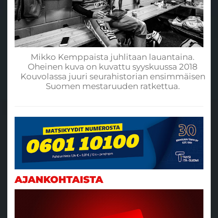
Mikko Kemppaista juhlitaan lauantaina.
Oheinen kuva on kuvattu syyskuussa 2018
Kouvolassa juuri seurahistorian ensimmäisen
Suomen mestaruuden ratkettua.
AJANKOHTAISTA