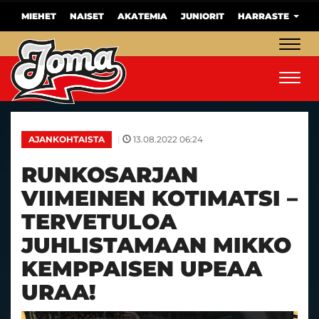
MIEHET
NAISET
AKATEMIA
JUNIORIT
HARRASTE
Navig
Navig
|
13.08.2022 06:24
AJANKOHTAISTA
RUNKOSARJAN
VIIMEINEN KOTIMATSI –
TERVETULOA
JUHLISTAMAAN MIKKO
KEMPPAISEN UPEAA
URAA!