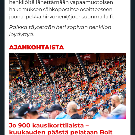
henkilöitä lähettämään vapaamuotoisen
hakemuksen sähköpostitse osoitteeseen
joona-pekka.hirvonen@joensuunmaila.fi.
Paikka täytetään heti sopivan henkilön
löydyttyä.
AJANKOHTAISTA
Jo 900 kausikorttilaista –
kuukauden päästä pelataan Bolt