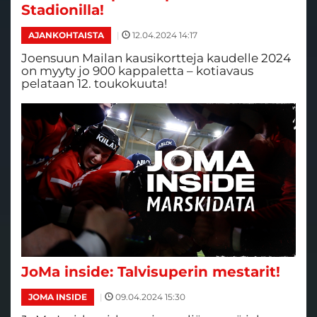
Stadionilla!
|
12.04.2024 14:17
AJANKOHTAISTA
Joensuun Mailan kausikortteja kaudelle 2024
on myyty jo 900 kappaletta – kotiavaus
pelataan 12. toukokuuta!
JoMa inside: Talvisuperin mestarit!
|
09.04.2024 15:30
JOMA INSIDE