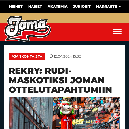
MIEHET
NAISET
AKATEMIA
JUNIORIT
HARRASTE
Navig
Navig
|
12.04.2024 15:32
AJANKOHTAISTA
REKRY: RUDI-
MASKOTIKSI JOMAN
OTTELUTAPAHTUMIIN