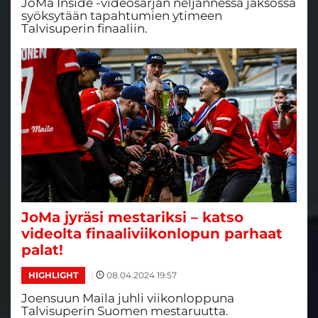
JoMa Inside -videosarjan neljännessä jaksossa
syöksytään tapahtumien ytimeen
Talvisuperin finaaliin.
JoMa jyräsi mestariksi – katso
videolta finaaliviikonlopun parhaat
palat!
|
08.04.2024 19:57
HIGHLIGHT
Joensuun Maila juhli viikonloppuna
Talvisuperin Suomen mestaruutta.