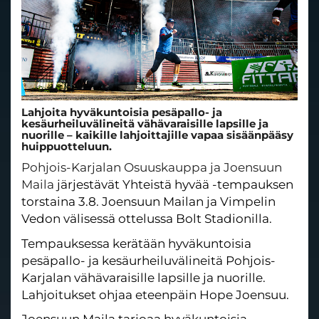
Lahjoita hyväkuntoisia pesäpallo- ja
kesäurheiluvälineitä vähävaraisille lapsille ja
nuorille – kaikille lahjoittajille vapaa sisäänpääsy
huippuotteluun.
Pohjois-Karjalan Osuuskauppa ja Joensuun
Maila
järjestävät Yhteistä hyvää -tempauksen
torstaina 3.8. Joensuun Mailan ja Vimpelin
Vedon välisessä ottelussa Bolt Stadionilla.
Tempauksessa kerätään hyväkuntoisia
pesäpallo- ja kesäurheiluvälineitä Pohjois-
Karjalan vähävaraisille lapsille ja nuorille.
Lahjoitukset ohjaa eteenpäin Hope Joensuu.