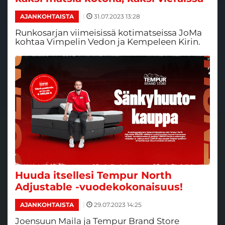
|
31.07.2023 13:28
AJANKOHTAISTA
Runkosarjan viimeisissä kotimatseissa JoMa
kohtaa Vimpelin Vedon ja Kempeleen Kirin.
Huuda itsellesi Tempur North
Adjustable -vuodekokonaisuus!
|
29.07.2023 14:25
AJANKOHTAISTA
Joensuun Maila ja Tempur Brand Store