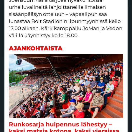
Joensuun Maila tarjoaa hyväkuntoisia
urheiluvälineitä lahjoittaneille ilmaisen
sisäänpääsyn otteluun – vapaalipun saa
lunastaa Bolt Stadionin lipunmyynnissä kello
17.00 alkaen. Kärkikamppailu JoMan ja Vedon
välillä käynnistyy kello 18.00.
AJANKOHTAISTA
Runkosarja huipennus lähestyy –
kaksi matsia kotona, kaksi vieraissa