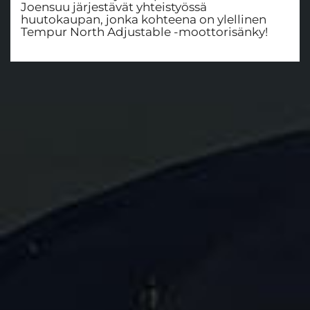
Joensuu järjestävät yhteistyössä
huutokaupan, jonka kohteena on ylellinen
Tempur North Adjustable -moottorisänky!