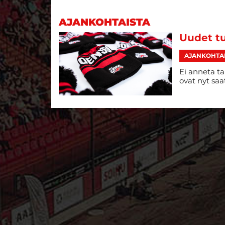
AJANKOHTAISTA
Uudet t
AJANKOHTA
Ei anneta ta
ovat nyt saa