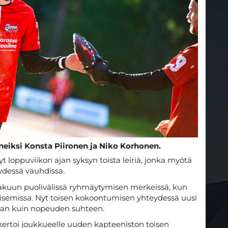
eneiksi Konsta Piironen ja Niko Korhonen.
 loppuviikon ajan syksyn toista leiriä, jonka myötä
ydessä vauhdissa.
kuun puolivälissä ryhmäytymisen merkeissä, kun
aisemissa. Nyt toisen kokoontumisen yhteydessä uusi
man kuin nopeuden suhteen.
kertoi joukkueelle uuden kapteeniston toisen