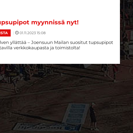
upsupipot myynnissä nyt!
|
01.11.2023 15:08
ISTA
lven yllättää – Joensuun Mailan suositut tupsupipot
tavilla verkkokaupasta ja toimistolta!