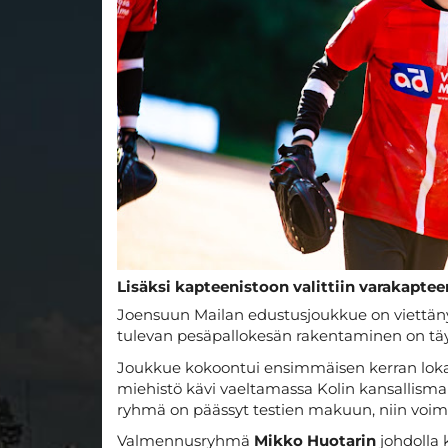
Lisäksi kapteenistoon valittiin varakapte
Joensuun Mailan edustusjoukkue on viettänyt
tulevan pesäpallokesän rakentaminen on tä
Joukkue kokoontui ensimmäisen kerran loka
miehistö kävi vaeltamassa Kolin kansallism
ryhmä on päässyt testien makuun, niin voi
Valmennusryhmä
Mikko Huotarin
johdolla 