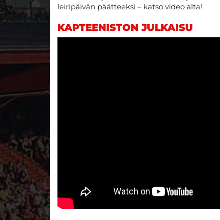
leiripäivän päätteeksi – katso video alta!
KAPTEENISTON JULKAISU