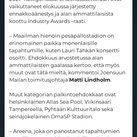
vaikuttaneet elokuussa järjestetty
ennakkoäänestys ja alan ammattilaisista
koottu Industry Awards -raati.
– Maailman hienoin pesäpallostadion on
erinomainen paikka monenlaisille
tapahtumille, kuten Lauri Tähkän konsertti
osoitti. Ehdokkuus arvostetussa alan
ammattilaisten gaalassa kertoo, että myös
muut ovat tätä mieltä, kommentoi Joensuun
Mailan toimitusjohtaja
Matti Lindholm
.
Muut kategorian palkintoehdokkaat ovat
helsinkiläinen Allas Sea Pool, Viikinsaari
Tampereella, Pyhtään Kulttuuritalo sekä
seinäjokelainen OmaSP Stadion.
– Areena, joka on panostanut tapahtumien