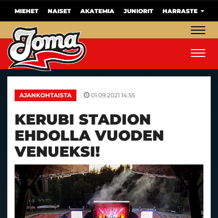
MIEHET
NAISET
AKATEMIA
JUNIORIT
HARRASTE
Navig
Navig
|
01.09.2021 14:55
AJANKOHTAISTA
KERUBI STADION
EHDOLLA VUODEN
VENUEKSI!