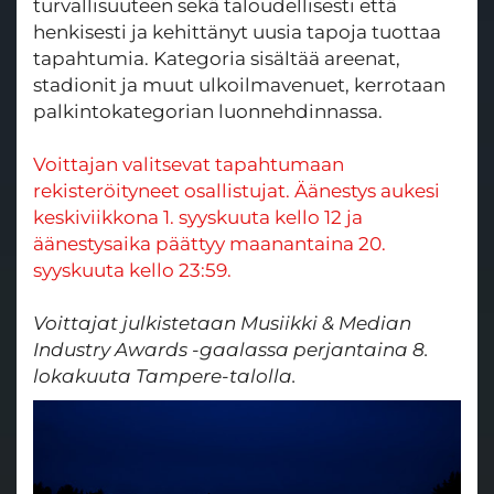
turvallisuuteen sekä taloudellisesti että
henkisesti ja kehittänyt uusia tapoja tuottaa
tapahtumia. Kategoria sisältää areenat,
stadionit ja muut ulkoilmavenuet, kerrotaan
palkintokategorian luonnehdinnassa.
Voittajan valitsevat tapahtumaan
rekisteröityneet osallistujat. Äänestys aukesi
keskiviikkona 1. syyskuuta kello 12 ja
äänestysaika päättyy maanantaina 20.
syyskuuta kello 23:59.
Voittajat julkistetaan Musiikki & Median
Industry Awards -gaalassa perjantaina 8.
lokakuuta Tampere-talolla.