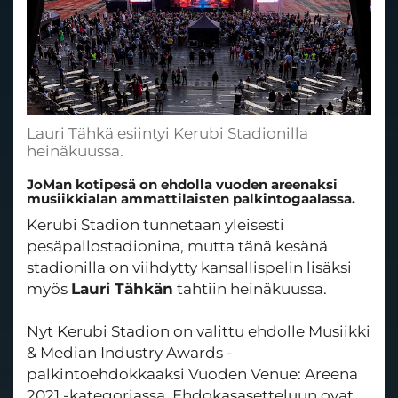
Lauri Tähkä esiintyi Kerubi Stadionilla
heinäkuussa.
JoMan kotipesä on ehdolla vuoden areenaksi
musiikkialan ammattilaisten palkintogaalassa.
Kerubi Stadion tunnetaan yleisesti
pesäpallostadionina, mutta tänä kesänä
stadionilla on viihdytty kansallispelin lisäksi
myös
Lauri Tähkän
tahtiin heinäkuussa.
Nyt Kerubi Stadion on valittu ehdolle Musiikki
& Median Industry Awards -
palkintoehdokkaaksi Vuoden Venue: Areena
2021 -kategoriassa. Ehdokasasetteluun ovat