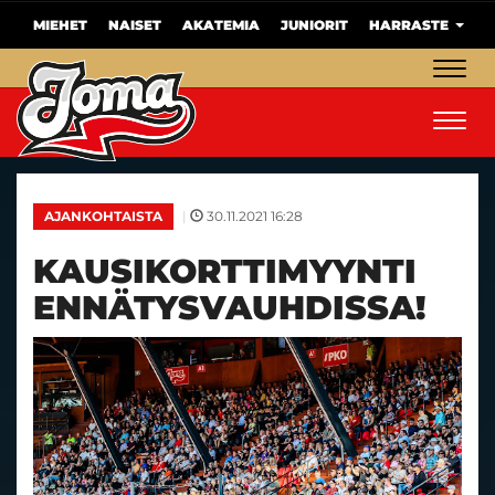
MIEHET
NAISET
AKATEMIA
JUNIORIT
HARRASTE
Navig
Navig
|
30.11.2021 16:28
AJANKOHTAISTA
KAUSIKORTTIMYYNTI
ENNÄTYSVAUHDISSA!