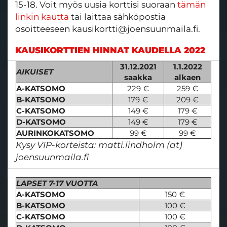
15-18. Voit myös uusia korttisi suoraan
tämän
linkin kautta
tai laittaa sähköpostia
osoitteeseen kausikortti@joensuunmaila.fi.
KAUSIKORTTIEN HINNAT KAUDELLA 2022
31.12.2021
1.1.2022
AIKUISET
saakka
alkaen
A-KATSOMO
229 €
259 €
B-KATSOMO
179 €
209 €
C-KATSOMO
149 €
179 €
D-KATSOMO
149 €
179 €
AURINKOKATSOMO
99 €
99 €
Kysy VIP-korteista: matti.lindholm (at)
joensuunmaila.fi
LAPSET 7-17 VUOTTA
A-KATSOMO
150 €
B-KATSOMO
100 €
C-KATSOMO
100 €