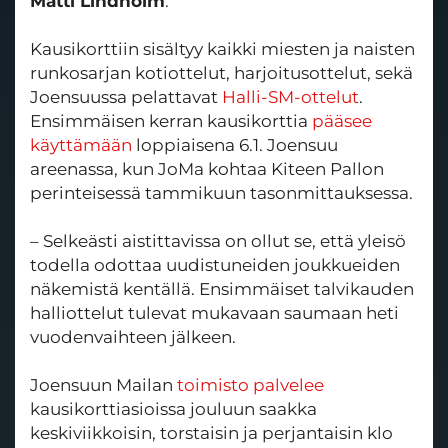
Matti Lindholm
.
Kausikorttiin sisältyy kaikki miesten ja naisten
runkosarjan kotiottelut, harjoitusottelut, sekä
Joensuussa pelattavat
Halli-SM-ottelut
.
Ensimmäisen kerran kausikorttia
pääsee
käyttämään
loppiaisena 6.1. Joensuu
areenassa, kun JoMa kohtaa Kiteen Pallon
perinteisessä tammikuun tasonmittauksessa.
– Selkeästi aistittavissa on ollut se, että yleisö
todella odottaa uudistuneiden joukkueiden
näkemistä kentällä. Ensimmäiset talvikauden
halliottelut tulevat mukavaan saumaan heti
vuodenvaihteen jälkeen.
Joensuun Mailan
toimisto palvelee
kausikorttiasioissa jouluun saakka
keskiviikkoisin, torstaisin ja perjantaisin klo