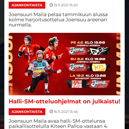
|
19.11.2021 15:20
AJANKOHTAISTA
Joensuun Maila pelaa tammikuun alussa
kolme harjoitusottelua Joensuu areenan
nurmella.
Halli-SM-otteluohjelmat on julkaistu!
|
16.11.2021 13:46
AJANKOHTAISTA
Joensuun Maila avaa halli-SM-ottelunsa
paikallisottelulla Kiteen Palloa vastaan 4.