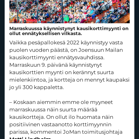
Marraskuussa käynnistynyt kausikorttimyynti on
ollut ennätyksellisen vilkasta.
Vaikka pesäpallokesä 2022 käynnistyy vasta
puolen vuoden päästä, on Joensuun Mailan
kausikorttimyynti ennätysvauhdissa.
Marraskuun 9. päivänä käynnistynyt
kausikorttien myynti on kerännyt suurta
mielenkiintoa, ja kortteja on mennyt kaupaksi
jo yli 300 kappaletta.
– Koskaan aiemmin emme ole myyneet
marraskuussa näin suurta määrää
kausikortteja. On ollut ilo huomata näin
positiivinen vastaanotto korttimyynnin
parissa, kommentoi JoMan toimitusjohtaja