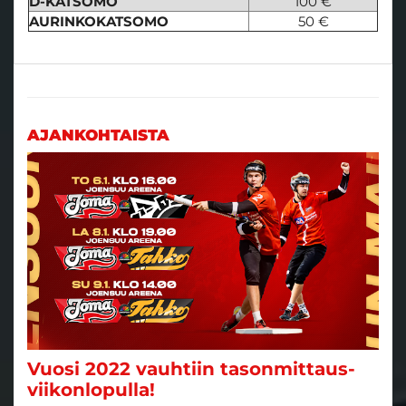
D-KATSOMO
100 €
AURINKOKATSOMO
50 €
AJANKOHTAISTA
Vuosi 2022 vauhtiin tasonmittaus-
viikonlopulla!