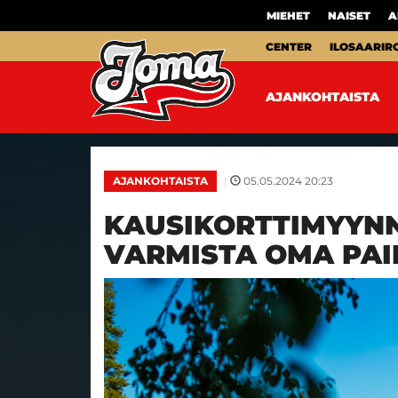
MIEHET
NAISET
A
CENTER
ILOSAARIR
AJANKOHTAISTA
|
05.05.2024 20:23
AJANKOHTAISTA
KAUSIKORTTIMYYNNI
VARMISTA OMA PAIK