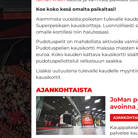
Koe koko kesä omalta paikaltasi!
Aiemmista vuosista poiketen tulevalle kaud
Superpesiksen kausikortteja. Luonnollisesti
omalle kortillesi niin halutessasi.
Pudotuspelit on mahdollista aktivoida valm
Pudotuspelien kausikortti maksaa miesten kau
euroa. Koko kauden kattava kausikortti sisält
pudotuspeliottelut ratkaisuun saakka.
Lisäksi uutuutena tulevalle kaudelle myyntiin
kausikortit.
AJANKOHTAISTA
JoMan po
avoinna 
AJANKOHTA
Kauppakesk
palvelee ka