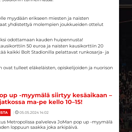
elle myydään erikseen miesten ja naisten
 saat yhdistettyä molempien joukkueiden ottelut
iiksi odottamaan kauden huipennusta!
sikorttiin 50 euroa ja naisten kausikorttiin 20
ää kaikki Bolt Stadionilla pelattavat runkosarja- ja
 ovat tulleet eläkeläisten, opiskelijoiden ja nuorison
p up -myymälä siirtyy kesäaikaan –
jatkossa ma-pe kello 10–15!
|
05.05.2024 14:02
ISTA
us Metropolissa palveleva JoMan pop up -myymälä
uden loppuun saakka joka arkipäivä.