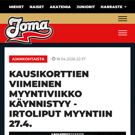
MIEHET
NAISET
AKATEMIA
JUNIORIT
HARRASTE
Navig
Navig
|
18.04.2026 22:37
AJANKOHTAISTA
KAUSIKORTTIEN
VIIMEINEN
MYYNTIVIIKKO
KÄYNNISTYY -
IRTOLIPUT MYYNTIIN
27.4.