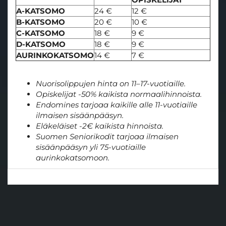
A-KATSOMO
24 €
12 €
B-KATSOMO
20 €
10 €
C-KATSOMO
18 €
9 €
D-KATSOMO
18 €
9 €
AURINKOKATSOMO
14 €
7 €
Nuorisolippujen hinta on 11–17-vuotiaille.
Opiskelijat -50% kaikista normaalihinnoista.
Endomines tarjoaa kaikille alle 11-vuotiaille
ilmaisen sisäänpääsyn.
Eläkeläiset -2€ kaikista hinnoista.
Suomen Seniorikodit tarjoaa ilmaisen
sisäänpääsyn yli 75-vuotiaille
aurinkokatsomoon.