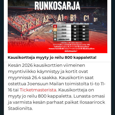
Kausikortteja myyty jo reilu 800 kappaletta!
Kesän 2026 kausikorttien viimeinen
myyntiviikko käynnistyy ja kortit ovat
myynnissä 26.4 saakka. Kausikortin saat
ostettua Joensuun Mailan toimistolta ti-to 11-
16 tai
Ticketmasterista
. Kausikortteja on
myyty jo reilu 800 kappaletta. Lunasta omasi
ja varmista kesän parhaat paikat Ilosaarirock
Stadionilta.