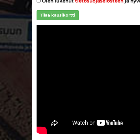
Olen lukenut
tietosuojaselosteen
ja hyv
Tilaa kausikortti