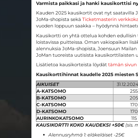
Varmista paikkasi ja hanki kausikorttisi ny
Kauden 2025 kausikortit ovat nyt saatavilla 
JoMa-shopista sekä
Ticketmasterin verkkok
vuoden loppuun saakka – hyödynnä hintaetu 
Kausikortti on yhtä ottelua kohden edullisin
loistavissa puitteissa. Oman vakiopaikan lis
alennuksia JoMa-shopista, Joensuun Mailan
JoMan tuoreista uutisista kausikorttilaisten u
Lisätietoa kausikorteista löydät
tämän sivun
Kausikorttihinnat kaudelle 2025 miesten 
AIKUISET
31.12.202
A-KATSOMO
255
B-KATSOMO
205
C-KATSOMO
170
D-KATSOMO
170
AURINKOKATSOMO
115
KAUSIKORTTI KOKO KAUDEKSI +50€
(sis.
Alennusryhmä 1: eläkeläiset -25€