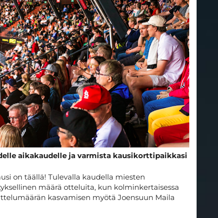
lle aikakaudelle ja varmista kausikorttipaikkasi
si on täällä! Tulevalla kaudella miesten
ksellinen määrä otteluita, kun kolminkertaisessa
. Ottelumäärän kasvamisen myötä Joensuun Maila