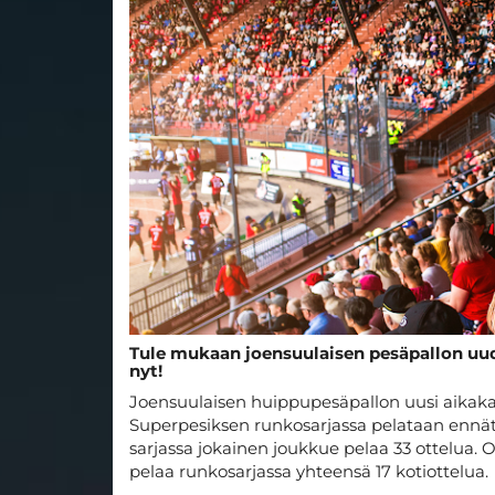
Tule mukaan joensuulaisen pesäpallon uude
nyt!
Joensuulaisen huippupesäpallon uusi aikakau
Superpesiksen runkosarjassa pelataan ennäty
sarjassa jokainen joukkue pelaa 33 ottelua
pelaa runkosarjassa yhteensä 17 kotiottelua.