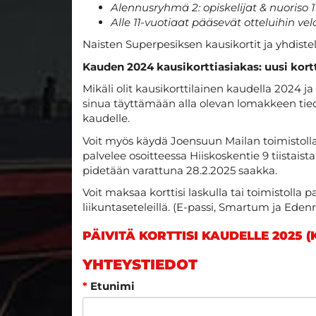
Alennusryhmä 2: opiskelijat & nuoriso 1
Alle 11-vuotiaat pääsevät otteluihin ve
Naisten Superpesiksen kausikortit ja yhdist
Kauden 2024 kausikorttiasiakas: uusi kortt
Mikäli olit kausikorttilainen kaudella 2024 
sinua täyttämään alla olevan lomakkeen tiedo
kaudelle.
Voit myös käydä Joensuun Mailan toimistolla 
palvelee osoitteessa Hiiskoskentie 9 tiistaist
pidetään varattuna 28.2.2025 saakka.
Voit maksaa korttisi laskulla tai toimistolla pa
liikuntaseteleillä. (E-passi, Smartum ja Edenr
PÄIVITÄ KORTTISI KAUDELLE 2025 
YHTEYSTIEDOT
*
Etunimi