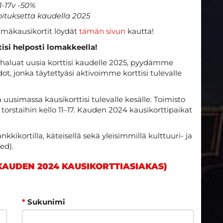
1-17v -50%
loituksetta kaudella 2025
elmäkausikortit löydät
tämän sivun
kautta!
isi helposti lomakkeella!
ja haluat uusia korttisi kaudelle 2025, pyydämme
t, jonka täytettyäsi aktivoimme korttisi tulevalle
uusimassa kausikorttisi tulevalle kesälle. Toimisto
a torstaihin kello 11–17. Kauden 2024 kausikorttipaikat
nkkikortilla, käteisellä sekä yleisimmillä kulttuuri- ja
ed).
(KAUDEN 2024 KAUSIKORTTIASIAKAS)
*
Sukunimi