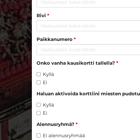
Rivi
*
Paikkanumero
*
Onko vanha kausikortti tallella?
*
Kyllä
Ei
Haluan aktivoida korttiini miesten pudotu
Kyllä
Ei
Alennusryhmä?
*
Ei alennusryhmää