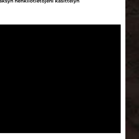
äksyn henkilötietojeni käsittelyn