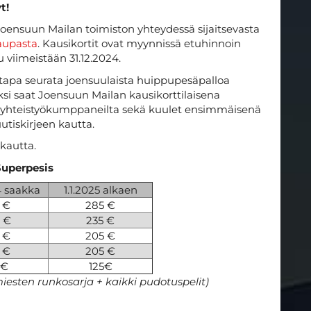
t!
Joensuun Mailan toimiston yhteydessä sijaitsevasta
aupasta
. Kausikortit ovat myynnissä etuhinnoin
viimeistään 31.12.2024.
 tapa seurata joensuulaista huippupesäpalloa
äksi saat Joensuun Mailan kausikorttilaisena
 yhteistyökumppaneilta sekä kuulet ensimmäisenä
utiskirjeen kautta.
kautta.
Superpesis
4 saakka
1.1.2025 alkaen
 €
285 €
 €
235 €
 €
205 €
 €
205 €
 €
125€
 miesten runkosarja + kaikki pudotuspelit)