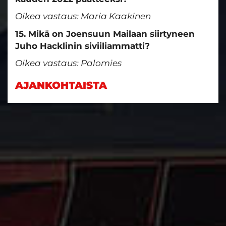
Oikea vastaus: Maria Kaakinen
15. Mikä on Joensuun Mailaan siirtyneen
Juho Hacklinin siviiliammatti?
Oikea vastaus: Palomies
AJANKOHTAISTA