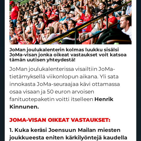
JoMan joulukalenterin kolmas luukku sisälsi
JoMa-visan jonka oikeat vastaukset voit katsoa
tämän uutisen yhteydestä!
JoMan joulukalenterissa visailtiin JoMa-
tietämyksellä viikonlopun aikana. Yli sata
innokasta JoMa-seuraajaa kävi ottamassa
osaa visaan ja 50 euron arvoisen
fanituotepaketin voitti itselleen
Henrik
Kinnunen.
JOMA-VISAN OIKEAT VASTAUKSET:
1. Kuka keräsi Joensuun Mailan miesten
joukkueesta eniten kärkilyöntejä kaudella