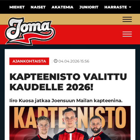
MIEHET
NAISET
AKATEMIA
JUNIORIT
HARRASTE
Navig
Navig
|
04.04.2026 15:56
AJANKOHTAISTA
KAPTEENISTO VALITTU
KAUDELLE 2026!
Iiro Kuosa jatkaa Joensuun Mailan kapteenina.