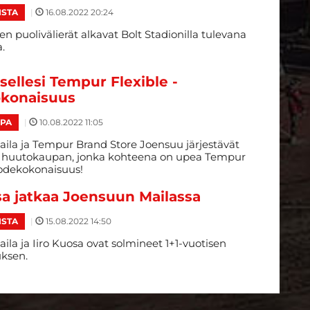
|
16.08.2022 20:24
ISTA
n puolivälierät alkavat Bolt Stadionilla tulevana
.
sellesi Tempur Flexible -
konaisuus
|
10.08.2022 11:05
PA
ila ja Tempur Brand Store Joensuu järjestävät
ä huutokaupan, jonka kohteena on upea Tempur
uodekokonaisuus!
sa jatkaa Joensuun Mailassa
|
15.08.2022 14:50
ISTA
la ja Iiro Kuosa ovat solmineet 1+1-vuotisen
ksen.