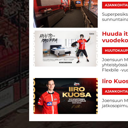
AJANKOHTA
Superpesikse
sunnuntaina
Huuda it
vuodeko
HUUTOKAUP
Joensuun Ma
yhteistyöss
Flexbile -v
Iiro Kuo
AJANKOHTA
Joensuun Mai
jatkosopimu