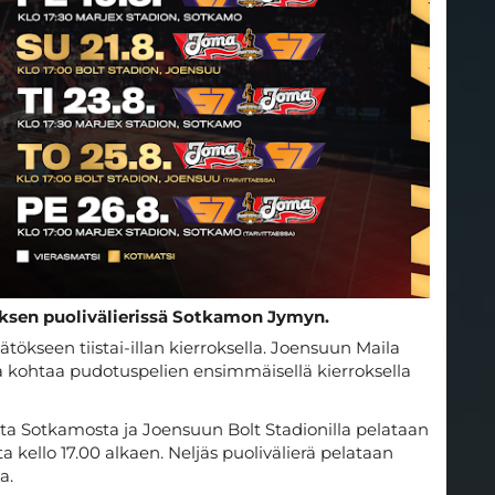
ksen puolivälierissä Sotkamon Jymyn.
tökseen tiistai-illan kierroksella. Joensuun Maila
ja kohtaa pudotuspelien ensimmäisellä kierroksella
uuta Sotkamosta ja Joensuun Bolt Stadionilla pelataan
kello 17.00 alkaen. Neljäs puolivälierä pelataan
a.