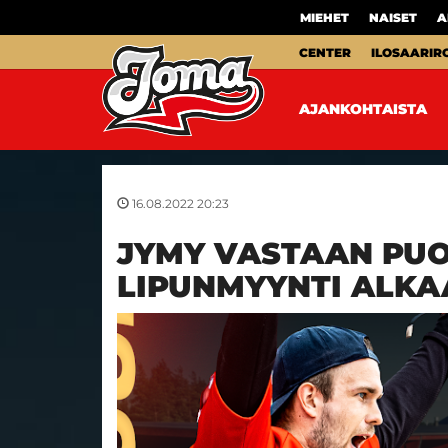
MIEHET
NAISET
A
CENTER
ILOSAARIR
AJANKOHTAISTA
16.08.2022 20:23
JYMY VASTAAN PUO
LIPUNMYYNTI ALKA