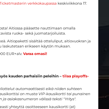
Ticketmasterin verkkokaupassa
keskiviikkona 17.
itiosta! Aitiossa pääsette nauttimaan omalla
avista ruoka- sekä juomatarjoiluista.
. Aitiopaketti sisältää otteluliput, aitiovuokran ja
ilu laskutetaan erikseen käytön mukaan.
.000 EUR+alv.
Varaa omasi!
myös kauden parhaisiin peleihin –
tilaa playoffs-
eliottelut automaattisesti eikä niiden suhteen
ausikorttisi on musta VIP-kausikortti tai punainen
 ja asiakasnumeron välissä teksti "Yritys".
keasti yhteyttä osoitteeseen kausikortti (at)