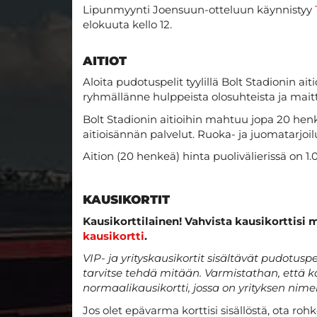
Lipunmyynti Joensuun-otteluun käynnistyy
elokuuta kello 12.
AITIOT
Aloita pudotuspelit tyylillä Bolt Stadionin a
ryhmällänne hulppeista olosuhteista ja maitt
Bolt Stadionin aitioihin mahtuu jopa 20 henkeä
aitioisännän palvelut. Ruoka- ja juomatarjo
Aition (20 henkeä) hinta puolivälierissä on 1
KAUSIKORTIT
Kausikorttilainen! Vahvista kausikorttisi 
kausikortti
.
VIP- ja yrityskausikortit sisältävät pudotusp
tarvitse tehdä mitään. Varmistathan, että k
normaalikausikortti, jossa on yrityksen nimen
Jos olet epävarma korttisi sisällöstä, ota roh