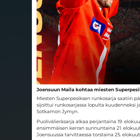
Joensuun Maila kohtaa miesten Superpesi
Miesten Superpesiksen runkosarja saatiin pää
sijoittui runkosarjassa lopulta kuudenneksi 
Sotkamon Jymyn.
Puolivälieräsarja alkaa perjantaina 19. elok
ensimmäisen kerran sunnuntaina 21. elokuuta 
Joensuussa tarvittaessa torstaina 25. elokuut