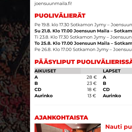
joensuunmaila.fi!
PUOLIVÄLIERÄT
Pe 19.8. klo 17.30 Sotkamon Jymy – Joensuu
Su 21.8. Klo 17.00 Joensuun Maila – Sotka
Ti 23.8. Klo 17.30 Sotkamon Jymy – Joensuu
To 25.8. Klo 17.00 Joensuun Maila – Sotka
Pe 26.8. Klo 17.00 Sotkamon Jymy – Joensuu
PÄÄSYLIPUT PUOLIVÄLIERISS
AIKUISET
LAPSET
A
28 €
A
B
23 €
B
CD
18 €
CD
Aurinko
13 €
Aurinko
AJANKOHTAISTA
Nauti pud