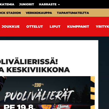
KATEMIA
JUNIORIT
HARRASTE
OCK STADION
VERKKOKAUPPA
TAPAHTUMATELTTA
JOUKKUE
OTTELUT
LIPUT
KUMPPANIT
YRITYK
LIVÄLIERISSÄ!
A KESKIVIIKKONA