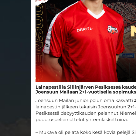
Lainapestillä Siilinjärven Pesiksessä kau
Joensuun Mailaan 2+1-vuotisella sopimuks
Joensuun Mailan junioripolun oma kasvatti
lainapestin jälkeen takaisin Joensuuhun 2+1-v
Pesiksessä debyyttikauden pelannut Niemelä
pudotuspelien ottelut yhteenlaskettuina.
– Mukava oli pelata koko kesä kovia pelejä S