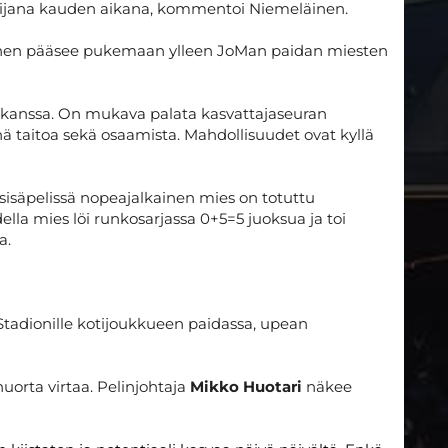
ilijana kauden aikana, kommentoi Niemeläinen.
läinen pääsee pukemaan ylleen JoMan paidan miesten
n kanssa. On mukava palata kasvattajaseuran
ä taitoa sekä osaamista. Mahdollisuudet ovat kyllä
sisäpelissä nopeajalkainen mies on totuttu
lla mies löi runkosarjassa 0+5=5 juoksua ja toi
a.
tadionille kotijoukkueen paidassa, upean
uorta virtaa. Pelinjohtaja
Mikko Huotari
näkee