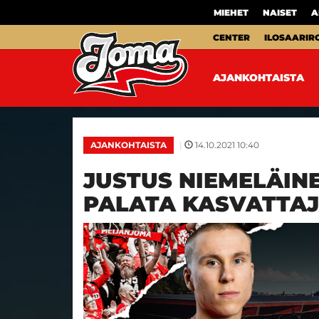
MIEHET
NAISET
A
CENTER
ILOSAARIR
AJANKOHTAISTA
|
14.10.2021 10:40
AJANKOHTAISTA
JUSTUS NIEMELÄIN
PALATA KASVATTA