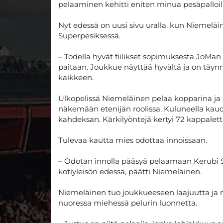
pelaaminen kehitti eniten minua pesäpallo
Nyt edessä on uusi sivu uralla, kun Nieme
Superpesiksessä.
– Todella hyvät fiilikset sopimuksesta JoMa
paitaan. Joukkue näyttää hyvältä ja on täynn
kaikkeen.
Ulkopelissä Niemeläinen pelaa kopparina ja 
näkemään etenijän roolissa. Kuluneella kaude
kahdeksan. Kärkilyöntejä kertyi 72 kappalett
Tulevaa kautta mies odottaa innoissaan.
– Odotan innolla pääsyä pelaamaan Kerubi S
kotiyleisön edessä, päätti Niemeläinen.
Niemeläinen tuo joukkueeseen laajuutta ja n
nuoressa miehessä pelurin luonnetta.