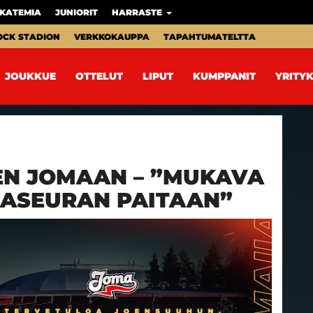
KATEMIA
JUNIORIT
HARRASTE
OCK STADION
VERKKOKAUPPA
TAPAHTUMATELTTA
JOUKKUE
OTTELUT
LIPUT
KUMPPANIT
YRITYK
EN JOMAAN – ”MUKAVA
JASEURAN PAITAAN”