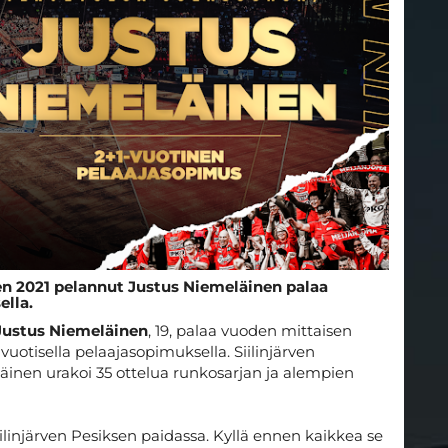
den 2021 pelannut Justus Niemeläinen palaa
ella.
Justus Niemeläinen
, 19, palaa vuoden mittaisen
uotisella pelaajasopimuksella. Siilinjärven
inen urakoi 35 ottelua runkosarjan ja alempien
iilinjärven Pesiksen paidassa. Kyllä ennen kaikkea se