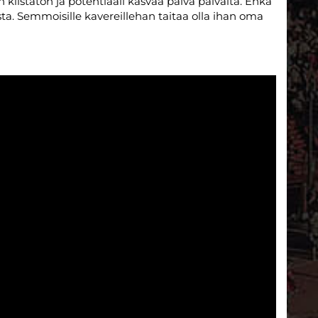
n kiistaton ja potentiaali kasvaa päivä päivältä. Enkä
sta. Semmoisille kavereillehan taitaa olla ihan oma