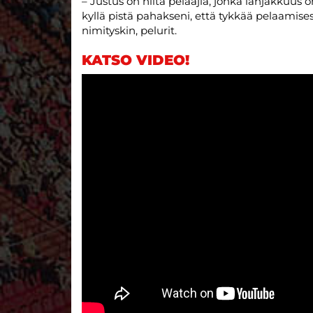
– Justus on niitä pelaajia, jonka lahjakkuus o
kyllä pistä pahakseni, että tykkää pelaamise
nimityskin, pelurit.
KATSO VIDEO!