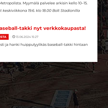
ropolista. Myymälä palvelee arkisin kello 10–15.
keskiviikkona 19.6. klo 18.00 Bolt Stadionilla
seball-takki nyt verkkokaupasta!
|
13.06.2024 15:27
ISTA
ti ja hanki huipputyylikäs baseball-takki hintaan