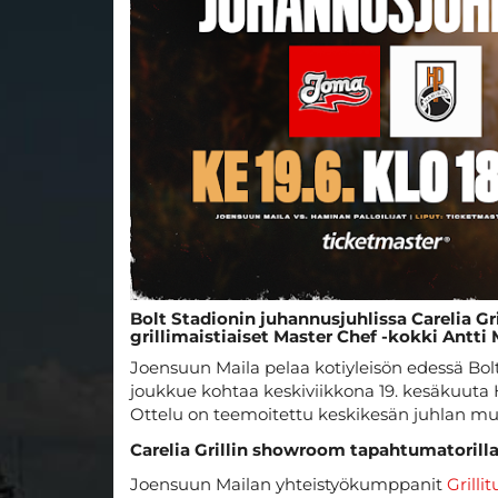
Bolt Stadionin juhannusjuhlissa Carelia Gr
grillimaistiaiset Master Chef -kokki Antt
Joensuun Maila pelaa kotiyleisön edessä Bolt
joukkue kohtaa keskiviikkona 19. kesäkuuta H
Ottelu on teemoitettu keskikesän juhlan m
Carelia Grillin showroom tapahtumatorill
Joensuun Mailan yhteistyökumppanit
Grilli