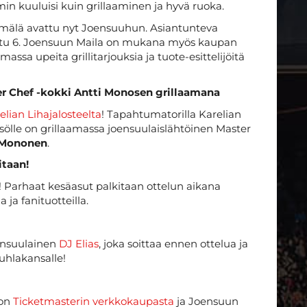
 kuuluisi kuin grillaaminen ja hyvä ruoka.
yymälä avattu nyt Joensuuhun. Asiantunteva
katu 6. Joensuun Maila on mukana myös kaupan
ssa upeita grillitarjouksia ja tuote-esittelijöitä
ter Chef -kokki Antti Monosen grillaamana
elian Lihajalosteelta
! Tapahtumatorilla Karelian
eisölle on grillaamassa joensuulaislähtöinen Master
 Mononen
.
taan!
arhaat kesäasut palkitaan ottelun aikana
ja fanituotteilla.
oensuulainen
DJ Elias
, joka soittaa ennen ottelua ja
uhlakansalle!
oon
Ticketmasterin verkkokaupasta
ja Joensuun