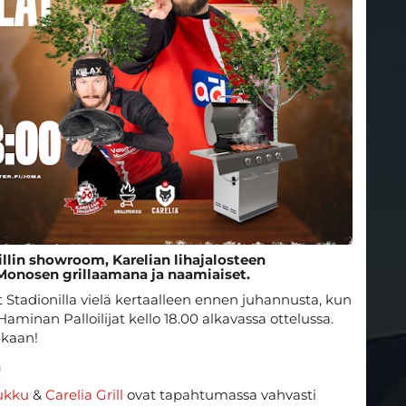
illin showroom, Karelian lihajalosteen
i Monosen grillaamana ja naamiaiset.
 Stadionilla vielä kertaalleen ennen juhannusta, kun
aminan Palloilijat kello 18.00 alkavassa ottelussa.
ukaan!
a
tukku
&
Carelia Grill
ovat tapahtumassa vahvasti