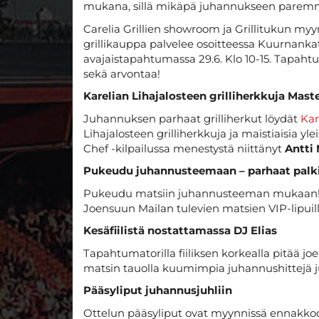
mukana, sillä mikäpä juhannukseen paremmin
Carelia Grillien showroom ja Grillitukun m
grillikauppa palvelee osoitteessa Kuurnan
avajaistapahtumassa 29.6. Klo 10-15. Tapahtuma
sekä arvontaa!
Karelian Lihajalosteen grilliherkkuja Mas
Juhannuksen parhaat grilliherkut löydät
Kar
Lihajalosteen grilliherkkuja ja maistiaisia yl
Chef -kilpailussa menestystä niittänyt
Antti
Pukeudu juhannusteemaan – parhaat palki
Pukeudu matsiin juhannusteeman mukaan! P
Joensuun Mailan tulevien matsien VIP-lipuilla 
Kesäfiilistä nostattamassa DJ Elias
Tapahtumatorilla fiiliksen korkealla pitää j
matsin tauolla kuumimpia juhannushittejä j
Pääsyliput juhannusjuhliin
Ottelun pääsyliput ovat myynnissä ennakk