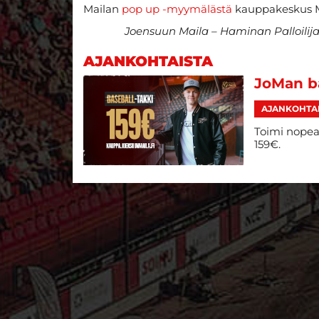
Mailan
pop up -myymälästä
kauppakeskus Met
Joensuun Maila – Haminan Palloilijat 
AJANKOHTAISTA
JoMan ba
AJANKOHTA
Toimi nopeas
159€.