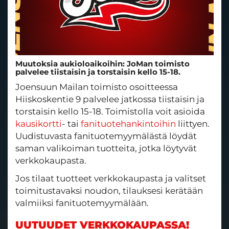
Muutoksia aukioloaikoihin: JoMan toimisto
palvelee tiistaisin ja torstaisin kello 15-18.
Joensuun Mailan toimisto osoitteessa
Hiiskoskentie 9 palvelee jatkossa tiistaisin ja
torstaisin kello 15-18. Toimistolla voit asioida
kausikortti
- tai
fanituotehankintoihin
liittyen.
Uudistuvasta fanituotemyymälästä löydät
saman valikoiman tuotteita, jotka löytyvät
verkkokaupasta.
Jos tilaat tuotteet verkkokaupasta ja valitset
toimitustavaksi noudon, tilauksesi kerätään
valmiiksi fanituotemyymälään.
UUTUUDET VERKKOKAUPASSA!