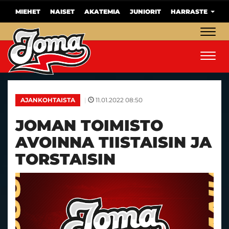
MIEHET
NAISET
AKATEMIA
JUNIORIT
HARRASTE
Navig
Navig
|
11.01.2022 08:50
AJANKOHTAISTA
JOMAN TOIMISTO
AVOINNA TIISTAISIN JA
TORSTAISIN