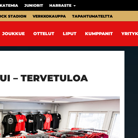
KATEMIA
JUNIORIT
HARRASTE
OCK STADION
VERKKOKAUPPA
TAPAHTUMATELTTA
JOUKKUE
OTTELUT
LIPUT
KUMPPANIT
YRITYK
UI – TERVETULOA