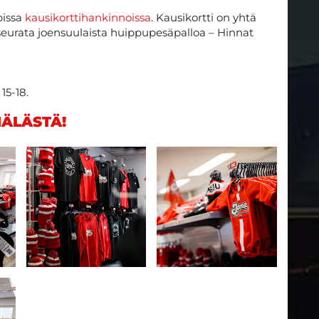
pissa
kausikorttihankinnoissa
. Kausikortti on yhtä
 seurata joensuulaista huippupesäpalloa – Hinnat
15-18.
ÄLÄSTÄ!