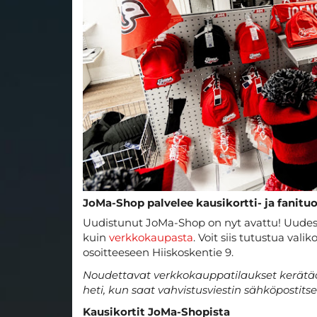
JoMa-Shop palvelee kausikortti- ja fanitu
Uudistunut JoMa-Shop on nyt avattu! Uudes
kuin
verkkokaupasta
. Voit siis tutustua val
osoitteeseen Hiiskoskentie 9.
Noudettavat verkkokauppatilaukset kerätää
heti, kun saat vahvistusviestin sähköpostitse
Kausikortit JoMa-Shopista