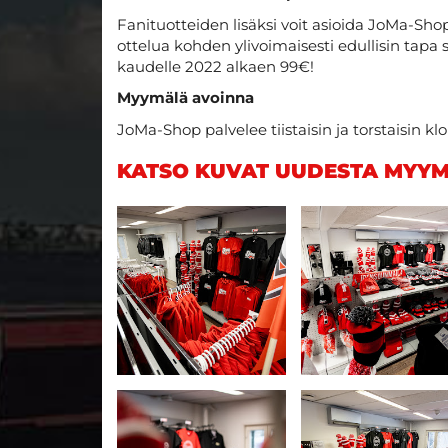
Fanituotteiden lisäksi voit asioida JoMa-Sho
ottelua kohden ylivoimaisesti edullisin tapa
kaudelle 2022 alkaen 99€!
Myymälä avoinna
JoMa-Shop palvelee tiistaisin ja torstaisin klo 
KATSO KUVAT UUDESTA MYYM