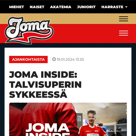
MIEHET
NAISET
AKATEMIA
JUNIORIT
HARRASTE
Navig
Navig
|
19.01.2024 13:55
AJANKOHTAISTA
JOMA INSIDE:
TALVISUPERIN
SYKKEESSÄ