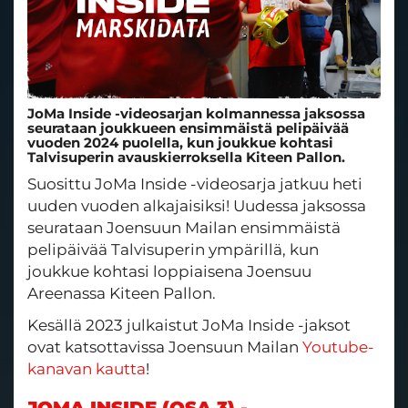
JoMa Inside -videosarjan kolmannessa jaksossa
seurataan joukkueen ensimmäistä pelipäivää
vuoden 2024 puolella, kun joukkue kohtasi
Talvisuperin avauskierroksella Kiteen Pallon.
Suosittu JoMa Inside -videosarja jatkuu heti
uuden vuoden alkajaisiksi! Uudessa jaksossa
seurataan Joensuun Mailan ensimmäistä
pelipäivää Talvisuperin ympärillä, kun
joukkue kohtasi loppiaisena Joensuu
Areenassa Kiteen Pallon.
Kesällä 2023 julkaistut JoMa Inside -jaksot
ovat katsottavissa Joensuun Mailan
Youtube-
kanavan kautta
!