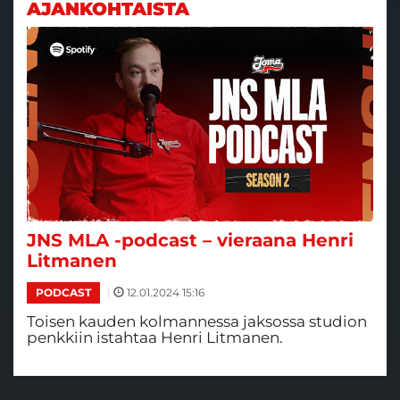
AJANKOHTAISTA
JNS MLA -podcast – vieraana Henri
Litmanen
|
12.01.2024 15:16
PODCAST
Toisen kauden kolmannessa jaksossa studion
penkkiin istahtaa Henri Litmanen.