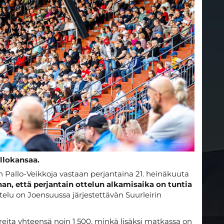
llokansaa.
 Pallo-Veikkoja vastaan perjantaina 21. heinäkuuta
n, että perjantain ottelun alkamisaika on tuntia
 ottelu on Joensuussa järjestettävän Suurleirin
eita yhteensä noin 1 500, minkä lisäksi matkassa on