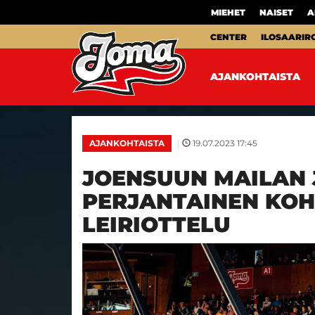
MIEHET
NAISET
A
CENTER
ILOSAARIR
AJANKOHTAISTA
|
19.07.2023 17:45
AJANKOHTAISTA
JOENSUUN MAILAN J
PERJANTAINEN KOH
LEIRIOTTELU