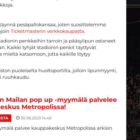
kkoja.
 täynnä pesäpallokansaa, joten suosittelemme
ajoin
Ticketmasterin verkkokaupasta
.
tadionin penkkeihin tarroin ja pääsylipun ostaneet
. Kaikki tyhjät stadionin penkit täyttyvät
a mieltä katsomoon, jotta kaikille löytyy
ton puoleiselta huoltoportilta, jolloin lipunmyynti,
ei ruuhkaudu.
n Mailan pop up -myymälä palvelee
eskus Metropolissa!
|
30.06.2023 14:49
ISTA
mälä palvee kauppakeskus Metropolissa arkisin