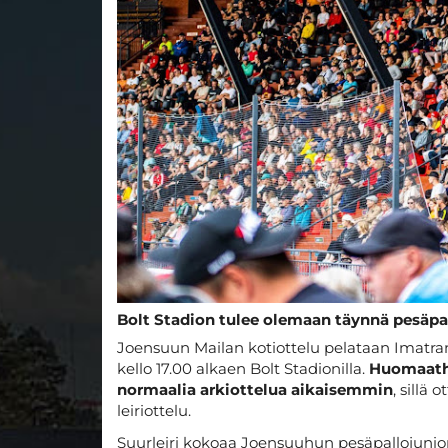
Bolt Stadion tulee olemaan täynnä pesäpa
Joensuun Mailan kotiottelu pelataan Imatran
kello 17.00 alkaen Bolt Stadionilla.
Huomaatha
normaalia arkiottelua aikaisemmin
, sillä
leiriottelu.
Suurleiri kokoaa Joensuuhun pesäpallojunior