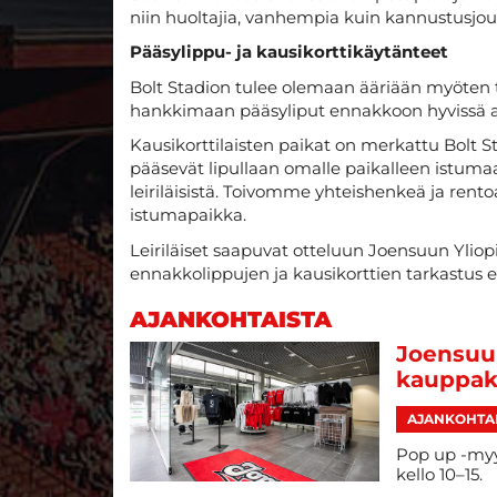
niin huoltajia, vanhempia kuin kannustusjou
Pääsylippu- ja kausikorttikäytänteet
Bolt Stadion tulee olemaan ääriään myöten
hankkimaan pääsyliput ennakkoon hyvissä 
Kausikorttilaisten paikat on merkattu Bolt S
pääsevät lipullaan omalle paikalleen istumaan
leiriläisistä. Toivomme yhteishenkeä ja rento
istumapaikka.
Leiriläiset saapuvat otteluun Joensuun Yliopis
ennakkolippujen ja kausikorttien tarkastus 
AJANKOHTAISTA
Joensuu
kauppak
AJANKOHTA
Pop up -myy
kello 10–15.