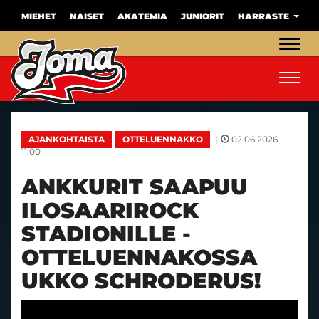
MIEHET
NAISET
AKATEMIA
JUNIORIT
HARRASTE
Navig
Navig
|
02.06.2026
AJANKOHTAISTA
OTTELUENNAKKO
11:00
ANKKURIT SAAPUU
ILOSAARIROCK
STADIONILLE -
OTTELUENNAKOSSA
UKKO SCHRODERUS!