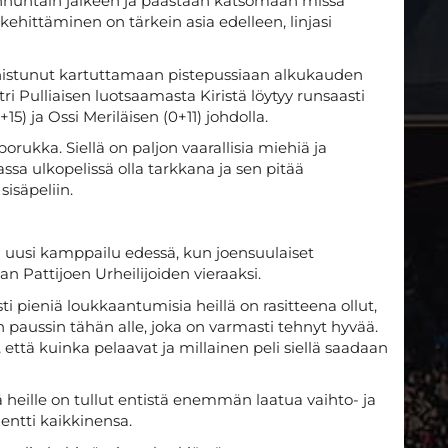
nnuntain jälkeen ja päästään katsomaan missä
ehittäminen on tärkein asia edelleen, linjasi
nnistunut kartuttamaan pistepussiaan alkukauden
ri Pulliaisen luotsaamasta Kiristä löytyy runsaasti
5) ja Ossi Meriläisen (0+11) johdolla.
orukka. Siellä on paljon vaarallisia miehiä ja
sa ulkopelissä olla tarkkana ja sen pitää
sisäpeliin.
 uusi kamppailu edessä, kun joensuulaiset
n Pattijoen Urheilijoiden vieraaksi.
ti pieniä loukkaantumisia heillä on rasitteena ollut,
aussin tähän alle, joka on varmasti tehnyt hyvää.
että kuinka pelaavat ja millainen peli siellä saadaan
ille on tullut entistä enemmän laatua vaihto- ja
entti kaikkinensa.