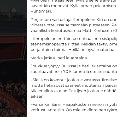
–Nyt olemme saaneet hyviä treenejä alle su
kaveritkin menevät. Kyllä oman pelaamisen k
Puhtimäki.
Perjantain vastustaja Kempeleen Kiri on o
viidessä ottelussa seitsemään pisteeseen. Pet
vaarallista kotiutusvoimaa Matti Korhosen (0+1
–Kempele on erittäin potentiaalinen sisäpelip
etenemisnopeutta riittää. Meidän täytyy omas
perjantaina toimia. Heillä on hyvä materiaali 
Matka jatkuu heti lauantaina
Joukkue yöpyy Oulussa ja heti lauantaina on
suuntaavat noin 70 kilometriä etelän suuntaa
–Siellä on kokenut joukkue vastassa. Ilmeises
mutta hekin ovat saaneet muutaman päivän p
Mielenkiintoista on Pattijoen joukkue nähdä, 
aikaan.
–Varsinkin Sami Haapakosken menon myötä he
kotitustilanteisiin. On mielenkiintoinen rykm