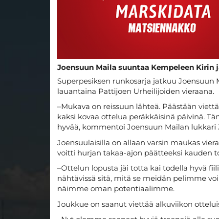
Joensuun Maila suuntaa Kempeleen Kirin ja 
Superpesiksen runkosarja jatkuu Joensuun M
lauantaina Pattijoen Urheilijoiden vieraana.
–Mukava on reissuun lähteä. Päästään viett
kaksi kovaa ottelua peräkkäisinä päivinä. 
hyvää, kommentoi Joensuun Mailan lukkari 
Joensuulaisilla on allaan varsin maukas vier
voitti hurjan takaa-ajon päätteeksi kauden to
–Ottelun lopusta jäi totta kai todella hyvä fiil
nähtävissä sitä, mitä se meidän pelimme voi 
näimme oman potentiaalimme.
Joukkue on saanut viettää alkuviikon ottelui