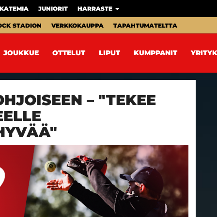
KATEMIA
JUNIORIT
HARRASTE
OCK STADION
VERKKOKAUPPA
TAPAHTUMATELTTA
JOUKKUE
OTTELUT
LIPUT
KUMPPANIT
YRITYK
HJOISEEN – "TEKEE
EELLE
HYVÄÄ"