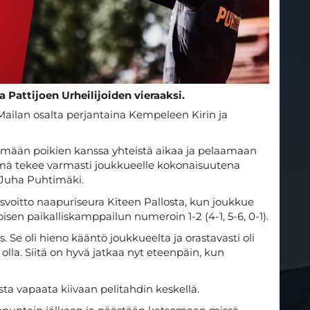
Pattijoen Urheilijoiden vieraaksi.
ailan osalta perjantaina Kempeleen Kirin ja
ämään poikien kanssa yhteistä aikaa ja pelaamaan
Tämä tekee varmasti joukkueelle kokonaisuutena
Juha Puhtimäki.
asvoitto naapuriseura Kiteen Pallosta, kun joukkue
isen paikalliskamppailun numeroin 1-2 (4-1, 5-6, 0-1).
is. Se oli hieno kääntö joukkueelta ja orastavasti oli
olla. Siitä on hyvä jatkaa nyt eteenpäin, kun
sta vapaata kiivaan pelitahdin keskellä.