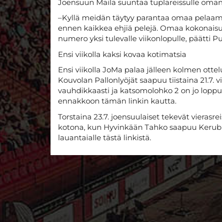
Joensuun Maila suuntaa tuplareissulle oman
–Kyllä meidän täytyy parantaa omaa pelaam
ennen kaikkea ehjiä pelejä. Omaa kokonaisuu
numero yksi tulevalle viikonlopulle, päätti P
Ensi viikolla kaksi kovaa kotimatsia
Ensi viikolla JoMa palaa jälleen kolmen ottel
Kouvolan Pallonlyöjät saapuu tiistaina 21.7. v
vauhdikkaasti ja katsomolohko 2 on jo loppu
ennakkoon tämän linkin kautta.
Torstaina 23.7. joensuulaiset tekevät vierasrei
kotona, kun Hyvinkään Tahko saapuu Kerubi 
lauantaialle tästä linkistä.