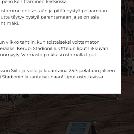
 pelin kehittäminen keskiössä.
istamme entisestään ja pitää pystyä pelaamaan
tta täytyy pystyä parantamaan ja se on asia
uhtimäki.
un viikko tahtiin, kun toistaiseksi voittamaton
ieraaksi Kerubi Stadionille. Ottelun liput liikkuvan
unmyyty. Varmasta paikkasi ostamalla liput
ssun Siilinjärvelle ja lauantaina 25.7. pelataan jälleen
Stadionin lauantaisaunaan! Liput ostettavissa