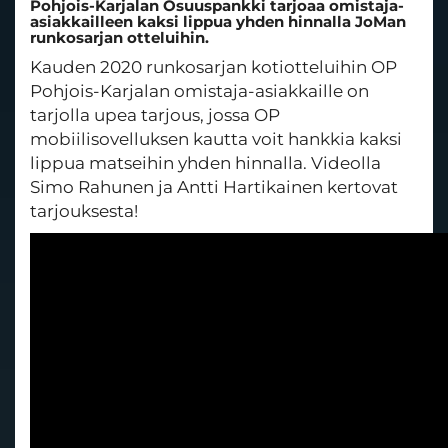
Pohjois-Karjalan Osuuspankki tarjoaa omistaja-
asiakkailleen kaksi lippua yhden hinnalla JoMan
runkosarjan otteluihin.
Kauden 2020 runkosarjan kotiotteluihin OP
Pohjois-Karjalan omistaja-asiakkaille on
tarjolla upea tarjous, jossa OP
mobiilisovelluksen kautta voit hankkia kaksi
lippua matseihin yhden hinnalla. Videolla
Simo Rahunen ja Antti Hartikainen kertovat
tarjouksesta!