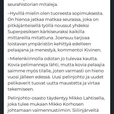
seurahistorian mitaleja.
–Hyvillä mielin olen tuoreesta sopimuksesta.
On hienoa jatkaa matkaa seurassa, joka on
pitkäjänteisellä työllä noussut yhdeksi
Superpesiksen kärkiseuraksi kaikilla
mittareilla mitattuna. Joensuu tarjoaa
loistavan ympäristön kehittyä edelleen
pelaajana ja menestyä, kommentoi Kivinen.
–Mielenkiinnolla odotan jo tulevaa kautta.
Kovia pelimanneja lähti, mutta kovia pelaajia
saimme myös tilalle, joten varmasti on hieno
vuosi jälleen edessä. Uusi pelinjohto ja uudet
pelikaverit tuovat uutta maustetta ja virtaa
tekemiseen.
Pelinjohto-osasto täydentyy Mikko Lahtisella,
joka tulee mukaan Mikko Korhosen
johtamaan valmennustiimiin. Siilinjärveltä