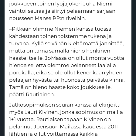
joukkueen toinen lyöjäjokeri Juha Niemi
vaihtoi seuraa ja siirtyi pelaamaan sarjaan
nousseen Manse PP:n riveihin.
–Pitkään olimme Niemen kanssa tuossa
kahdestaan toinen toistemme tukena ja
turvana. Kyllä se vähän kieltämättä jännittää,
mutta on tämä samalla hieno henkinen
haaste itselle. JoMassa on ollut monta vuotta
hienoa se, että olemme pelanneet laajalla
porukalla, eikä se ole ollut kenenkään yhden
pelaajan hyvästä tai huonosta päivästä kiinni.
Tämä on hieno haaste koko joukkueelle,
päätti Rautiainen.
Jatkosopimuksen seuran kanssa allekirjoitti
myös Lauri Kivinen, jonka sopimus on mallia
1+1 vuotta. Rautiaisen tapaan Kivinen on
pelannut Joensuun Mailassa kaudesta 2011
lähtien ja ollut voittamassa kaikkia