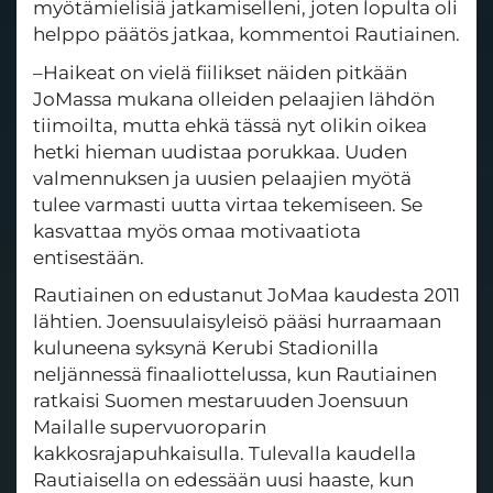
myötämielisiä jatkamiselleni, joten lopulta oli
helppo päätös jatkaa, kommentoi Rautiainen.
–Haikeat on vielä fiilikset näiden pitkään
JoMassa mukana olleiden pelaajien lähdön
tiimoilta, mutta ehkä tässä nyt olikin oikea
hetki hieman uudistaa porukkaa. Uuden
valmennuksen ja uusien pelaajien myötä
tulee varmasti uutta virtaa tekemiseen. Se
kasvattaa myös omaa motivaatiota
entisestään.
Rautiainen on edustanut JoMaa kaudesta 2011
lähtien. Joensuulaisyleisö pääsi hurraamaan
kuluneena syksynä Kerubi Stadionilla
neljännessä finaaliottelussa, kun Rautiainen
ratkaisi Suomen mestaruuden Joensuun
Mailalle supervuoroparin
kakkosrajapuhkaisulla. Tulevalla kaudella
Rautiaisella on edessään uusi haaste, kun