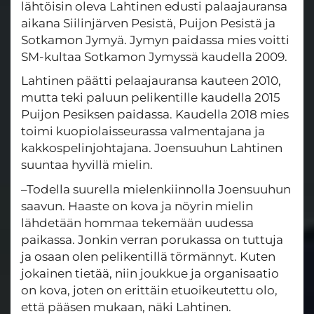
lähtöisin oleva Lahtinen edusti palaajauransa
aikana Siilinjärven Pesistä, Puijon Pesistä ja
Sotkamon Jymyä. Jymyn paidassa mies voitti
SM-kultaa Sotkamon Jymyssä kaudella 2009.
Lahtinen päätti pelaajauransa kauteen 2010,
mutta teki paluun pelikentille kaudella 2015
Puijon Pesiksen paidassa. Kaudella 2018 mies
toimi kuopiolaisseurassa valmentajana ja
kakkospelinjohtajana. Joensuuhun Lahtinen
suuntaa hyvillä mielin.
–Todella suurella mielenkiinnolla Joensuuhun
saavun. Haaste on kova ja nöyrin mielin
lähdetään hommaa tekemään uudessa
paikassa. Jonkin verran porukassa on tuttuja
ja osaan olen pelikentillä törmännyt. Kuten
jokainen tietää, niin joukkue ja organisaatio
on kova, joten on erittäin etuoikeutettu olo,
että pääsen mukaan, näki Lahtinen.