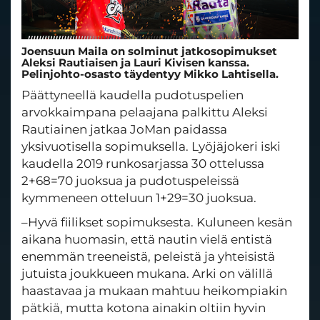
Joensuun Maila on solminut jatkosopimukset
Aleksi Rautiaisen ja Lauri Kivisen kanssa.
Pelinjohto-osasto täydentyy Mikko Lahtisella.
Päättyneellä kaudella pudotuspelien
arvokkaimpana pelaajana palkittu Aleksi
Rautiainen jatkaa JoMan paidassa
yksivuotisella sopimuksella. Lyöjäjokeri iski
kaudella 2019 runkosarjassa 30 ottelussa
2+68=70 juoksua ja pudotuspeleissä
kymmeneen otteluun 1+29=30 juoksua.
–Hyvä fiilikset sopimuksesta. Kuluneen kesän
aikana huomasin, että nautin vielä entistä
enemmän treeneistä, peleistä ja yhteisistä
jutuista joukkueen mukana. Arki on välillä
haastavaa ja mukaan mahtuu heikompiakin
pätkiä, mutta kotona ainakin oltiin hyvin