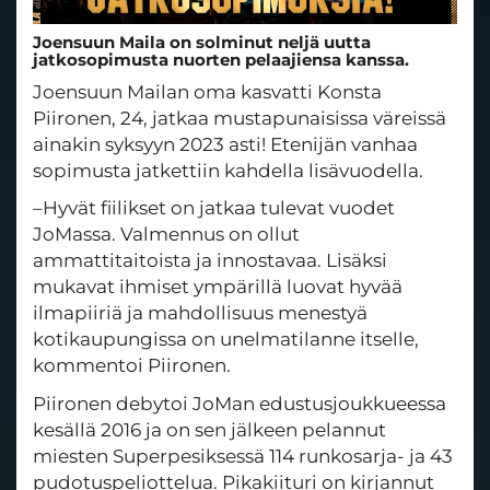
Joensuun Maila on solminut neljä uutta
jatkosopimusta nuorten pelaajiensa kanssa.
Joensuun Mailan oma kasvatti Konsta
Piironen, 24, jatkaa mustapunaisissa väreissä
ainakin syksyyn 2023 asti! Etenijän vanhaa
sopimusta jatkettiin kahdella lisävuodella.
–Hyvät fiilikset on jatkaa tulevat vuodet
JoMassa. Valmennus on ollut
ammattitaitoista ja innostavaa. Lisäksi
mukavat ihmiset ympärillä luovat hyvää
ilmapiiriä ja mahdollisuus menestyä
kotikaupungissa on unelmatilanne itselle,
kommentoi Piironen.
Piironen debytoi JoMan edustusjoukkueessa
kesällä 2016 ja on sen jälkeen pelannut
miesten Superpesiksessä 114 runkosarja- ja 43
pudotuspeliottelua. Pikakiituri on kirjannut