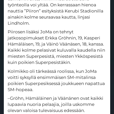
työnteolla voi yltää. On kerrassaan hienoa
nauttia ”Piiron” esityksistä Kerubi Stadionilla
ainakin kolme seuraavaa kautta, linjasi
Lindholm.
Piirosen lisäksi JoMa on tehnyt
jatkosopimukset Erkka Gröhnin, 19, Kasperi
Hämäläisen, 19, ja Väinö Väänäsen, 18, kanssa.
Kaikki kolme pelasivat kuluvalla kaudella niin
miesten Superpesistä, miesten Ykköspesistä
kuin poikien Superpesistäkin.
Kolmikko oli tärkeässä roolissa, kun JoMa
voitti syksyllä ensimmäisen SM-mitalinsa
poikien Superpesiksessä joukkueen napattua
SM-hopeaa.
–Gröhn, Hämäläinen ja Väänänen ovat kaikki
lupaavia nuoria pelaajia, joilla uskomme
olevan valoisa tulevaisuus edessään.