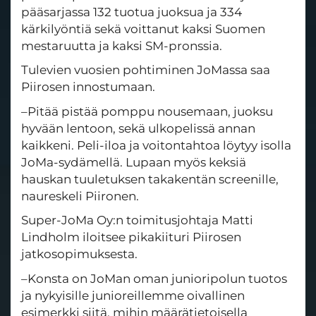
pääsarjassa 132 tuotua juoksua ja 334
kärkilyöntiä sekä voittanut kaksi Suomen
mestaruutta ja kaksi SM-pronssia.
Tulevien vuosien pohtiminen JoMassa saa
Piirosen innostumaan.
–Pitää pistää pomppu nousemaan, juoksu
hyvään lentoon, sekä ulkopelissä annan
kaikkeni. Peli-iloa ja voitontahtoa löytyy isolla
JoMa-sydämellä. Lupaan myös keksiä
hauskan tuuletuksen takakentän screenille,
naureskeli Piironen.
Super-JoMa Oy:n toimitusjohtaja Matti
Lindholm iloitsee pikakiituri Piirosen
jatkosopimuksesta.
–Konsta on JoMan oman junioripolun tuotos
ja nykyisille junioreillemme oivallinen
esimerkki siitä, mihin määrätietoisella