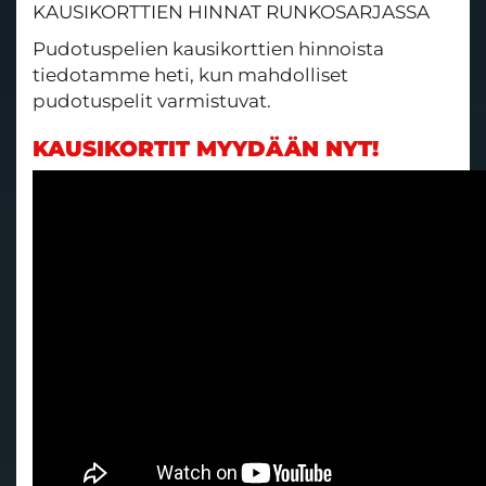
KAUSIKORTTIEN HINNAT RUNKOSARJASSA
Pudotuspelien kausikorttien hinnoista
tiedotamme heti, kun mahdolliset
pudotuspelit varmistuvat.
KAUSIKORTIT MYYDÄÄN NYT!