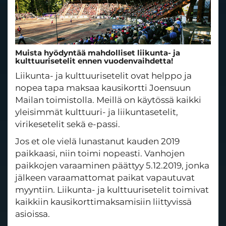
Muista hyödyntää mahdolliset liikunta- ja
kulttuurisetelit ennen vuodenvaihdetta!
Liikunta- ja kulttuurisetelit ovat helppo ja
nopea tapa maksaa kausikortti Joensuun
Mailan toimistolla. Meillä on käytössä kaikki
yleisimmät kulttuuri- ja liikuntasetelit,
virikesetelit sekä e-passi.
Jos et ole vielä lunastanut kauden 2019
paikkaasi, niin toimi nopeasti. Vanhojen
paikkojen varaaminen päättyy 5.12.2019, jonka
jälkeen varaamattomat paikat vapautuvat
myyntiin. Liikunta- ja kulttuurisetelit toimivat
kaikkiin kausikorttimaksamisiin liittyvissä
asioissa.