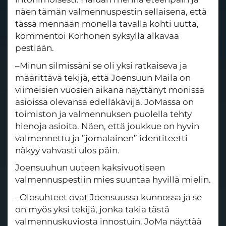
näen tämän valmennuspestin sellaisena, että
tässä mennään monella tavalla kohti uutta,
kommentoi Korhonen syksyllä alkavaa
pestiään.
–Minun silmissäni se oli yksi ratkaiseva ja
määrittävä tekijä, että Joensuun Maila on
viimeisien vuosien aikana näyttänyt monissa
asioissa olevansa edelläkävijä. JoMassa on
toimiston ja valmennuksen puolella tehty
hienoja asioita. Näen, että joukkue on hyvin
valmennettu ja ”jomalainen” identiteetti
näkyy vahvasti ulos päin.
Joensuuhun uuteen kaksivuotiseen
valmennuspestiin mies suuntaa hyvillä mielin.
–Olosuhteet ovat Joensuussa kunnossa ja se
on myös yksi tekijä, jonka takia tästä
valmennuskuviosta innostuin. JoMa näyttää