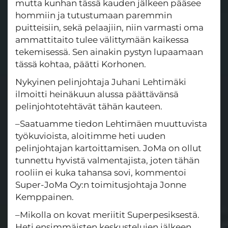
mutta kunhan tässä kauden jälkeen pääsee
hommiin ja tutustumaan paremmin
puitteisiin, sekä pelaajiin, niin varmasti oma
ammattitaito tulee välittymään kaikessa
tekemisessä. Sen ainakin pystyn lupaamaan
tässä kohtaa, päätti Korhonen.
Nykyinen pelinjohtaja Juhani Lehtimäki
ilmoitti heinäkuun alussa päättävänsä
pelinjohtotehtävät tähän kauteen.
–Saatuamme tiedon Lehtimäen muuttuvista
työkuvioista, aloitimme heti uuden
pelinjohtajan kartoittamisen. JoMa on ollut
tunnettu hyvistä valmentajista, joten tähän
rooliin ei kuka tahansa sovi, kommentoi
Super-JoMa Oy:n toimitusjohtaja Jonne
Kemppainen.
–Mikolla on kovat meriitit Superpesiksestä.
Heti ensimmäisten keskustelujen jälkeen