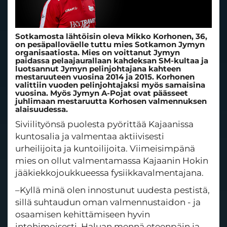
Sotkamosta lähtöisin oleva Mikko Korhonen, 36,
on pesäpalloväelle tuttu mies Sotkamon Jymyn
organisaatiosta. Mies on voittanut Jymyn
paidassa pelaajaurallaan kahdeksan SM-kultaa ja
luotsannut Jymyn pelinjohtajana kahteen
mestaruuteen vuosina 2014 ja 2015. Korhonen
valittiin vuoden pelinjohtajaksi myös samaisina
vuosina. Myös Jymyn A-Pojat ovat päässeet
juhlimaan mestaruutta Korhosen valmennuksen
alaisuudessa.
Siviilityönsä puolesta pyörittää Kajaanissa
kuntosalia ja valmentaa aktiivisesti
urheilijoita ja kuntoilijoita. Viimeisimpänä
mies on ollut valmentamassa Kajaanin Hokin
jääkiekkojoukkueessa fysiikkavalmentajana.
–Kyllä minä olen innostunut uudesta pestistä,
sillä suhtaudun oman valmennustaidon - ja
osaamisen kehittämiseen hyvin
intohimoisesti. Haluan mennä eteenpäin ja