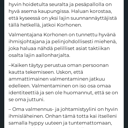
hyvin hoidetulta seuralta ja pesäpallolla on
hyvä asema kaupungissa. Haluan korostaa,
että kyseessä on yksi lajin suunnannäyttäjistä
tällä hetkellä, jatkoi Korhonen.
Valmentajana Korhonen on tunnettu hyvänä
ihmisjohtajana ja pelinjohdollisesti miehenä,
joka haluaa nähdä pelilliset asiat taktiikan
osalta lajin aallonharjalta.
–Kaiken täytyy perustua oman persoonan
kautta tekemiseen. Uskon, että
ammattimainen valmentaminen jatkuu
edelleen. Valmentaminen on iso osa omaa
identiteettiä ja sen ole huomannut, että se on
se oma juttuni.
– Oma valmennus- ja johtamistyylini on hyvin
ihmisläheinen. Onhan tämä totta kai itselleni
samalla hyppy uuteen ja tuntemattomaan,