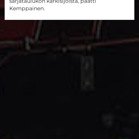
sarjataulukon kärkisijoista, päätti
Kemppainen.