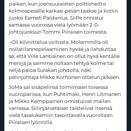
paikan, kun joensuulaisten polttoheitto
kolmospesälle karkasi pesän taakse ja kotiin
juoksi Eemeli Paldanius. SiiPe onnistui
samassa vuorossa vielä lyömään 2-0-
johtojuoksun Tommi Piiraisen toimesta.
–Oli kilvoittelua voitosta. Molemmilla oli
nollatilannepelaaminen hyvää ja ilahduttaa
se, että Ville Lantiainen on ollut hyvä kentälle
menijä ja saimme nollaan tehtyä kolme tai
neljä paloa Surakan johdolla, näki
pelinjohtaja Mikko Korhonen ottelun jälkeen.
JoMa sai sisäpelinsä toimimaan toisessa
vuoroparissa, kun Puhtimäki, Henri Litmanen
ja Mikko Kemppainen onnistuivat mailan
varressa. Siilinjärveläiset taistelivat itsensä
vielä tasalukemiin tasoittavalla vuorollaan
Piiraisen lyönnillä.