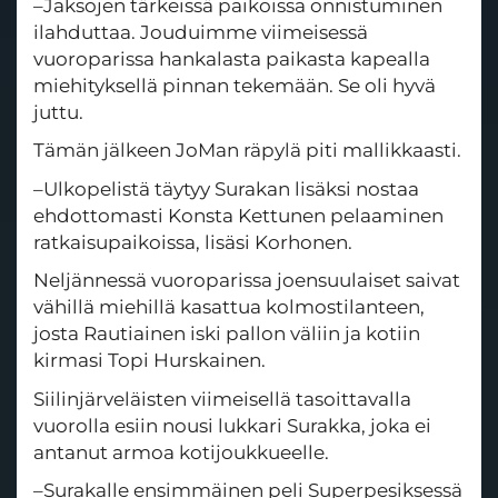
–Jaksojen tärkeissä paikoissa onnistuminen
ilahduttaa. Jouduimme viimeisessä
vuoroparissa hankalasta paikasta kapealla
miehityksellä pinnan tekemään. Se oli hyvä
juttu.
Tämän jälkeen JoMan räpylä piti mallikkaasti.
–Ulkopelistä täytyy Surakan lisäksi nostaa
ehdottomasti Konsta Kettunen pelaaminen
ratkaisupaikoissa, lisäsi Korhonen.
Neljännessä vuoroparissa joensuulaiset saivat
vähillä miehillä kasattua kolmostilanteen,
josta Rautiainen iski pallon väliin ja kotiin
kirmasi Topi Hurskainen.
Siilinjärveläisten viimeisellä tasoittavalla
vuorolla esiin nousi lukkari Surakka, joka ei
antanut armoa kotijoukkueelle.
–Surakalle ensimmäinen peli Superpesiksessä