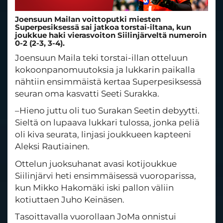
Joensuun Mailan voittoputki miesten
Superpesiksessä sai jatkoa torstai-iltana, kun
joukkue haki vierasvoiton Siilinjärveltä numeroin
0-2 (2-3, 3-4).
Joensuun Maila teki torstai-illan otteluun
kokoonpanomuutoksia ja lukkarin paikalla
nähtiin ensimmäistä kertaa Superpesiksessä
seuran oma kasvatti Seeti Surakka.
–Hieno juttu oli tuo Surakan Seetin debyytti.
Sieltä on lupaava lukkari tulossa, jonka peliä
oli kiva seurata, linjasi joukkueen kapteeni
Aleksi Rautiainen.
Ottelun juoksuhanat avasi kotijoukkue
Siilinjärvi heti ensimmäisessä vuoroparissa,
kun Mikko Hakomäki iski pallon väliin
kotiuttaen Juho Keinäsen.
Tasoittavalla vuorollaan JoMa onnistui