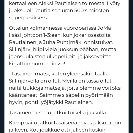
kertaalleen Aleksi Rautiaisen toimesta. Lyöty
juoksu oli Rautiaisen uran 500:s miesten
superpesiksessä.
Ottelun kolmannessa vuoroparissa JoMa
lisäsi johtoon 1-3:een, kun jokeriosastolta
Rautiainen ja Juha Puhtimäki onnistuivat.
Siilinjärvi hiipi vielä juoksun päähän, mutta
joensuulaisten ulkopeli piti ja jaksovoitto
kirjattiin numeroin 2-3.
–Tasainen matsi, kuten yleensäkin täällä
Siilinjärvellä on ollut. Meillä on tässä ollut
näitä tiukkoja matseja, joita olemme voitoksi
kääntäneet. Saimme sisäpelin pyörimään
hyvin, pohti lyöjätykki Rautiainen.
Tasainen taistelu jatkui toisella jaksolla
Kamppailu jatkui tasaisena myös jaksotauon
jälkeen. Kotijoukkue otti jälleen kuskin