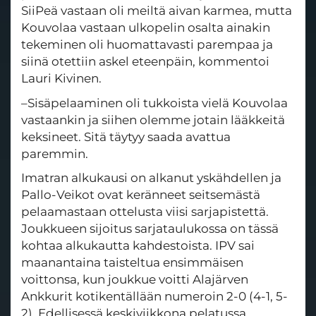
SiiPeä vastaan oli meiltä aivan karmea, mutta
Kouvolaa vastaan ulkopelin osalta ainakin
tekeminen oli huomattavasti parempaa ja
siinä otettiin askel eteenpäin, kommentoi
Lauri Kivinen.
–Sisäpelaaminen oli tukkoista vielä Kouvolaa
vastaankin ja siihen olemme jotain lääkkeitä
keksineet. Sitä täytyy saada avattua
paremmin.
Imatran alkukausi on alkanut yskähdellen ja
Pallo-Veikot ovat keränneet seitsemästä
pelaamastaan ottelusta viisi sarjapistettä.
Joukkueen sijoitus sarjataulukossa on tässä
kohtaa alkukautta kahdestoista. IPV sai
maanantaina taisteltua ensimmäisen
voittonsa, kun joukkue voitti Alajärven
Ankkurit kotikentällään numeroin 2-0 (4-1, 5-
2). Edellisessä keskiviikkona pelatussa