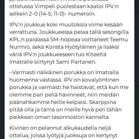
ottelussa Vimpeli puolestaan kaatoi IPV:n
selkein 2-0 (14-5, 11-0)- numeroin.
IPV:n joukkue koki muutoksia viime kesään
verrattuna. Joukkueessa pelaa tällä sesongilla
KPL:n paidassa SM-hopeaa voittaneet Teemu
Nurmio, sekä Konsta Hyötyläinen ja lisäksi
väriä IPV:n joukkueeseen tuo Kiteeltä
Imatralle siirtynyt Sami Partanen.
–Varmasti nälkäinen porukka on Imatralla
huomenna vastassa. IPV on kovalyöntinen
porukka ja varmasti he haistavat, että kun me
olemme pari peliä hävinneet, niin meidän
päänahkamme heille kelpaisi. Skarppina
pitää olla ja tämä on meille hyvä peli tähän
paikkaan oman tasonnoston kannalta.
Kivinen on pelannut alkukaudella neljä
ottelua, joissa lyötyjä juoksuja on kertynyt