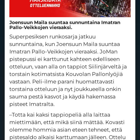
Joensuun Maila suuntaa sunnuntaina Imatran
Pallo-Veikkojen vieraaksi.
Superpesiksen runkosarja jatkuu
sunnuntaina, kun Joensuun Maila suuntaa
Imatran Pallo-Veikkojen vieraaksi. JoMan
pistepussi ei karttunut kahteen edelliseen
otteluun, vaan alla on tappiot Siilinjärveltä ja
torstain kotimatsista Kouvolan Pallonlyöjiä
vastaan. Peli-ilme parani huomattavasti
torstaina otteluun ja nyt joukkueella onkin
sauma pestä kasvot ja käydä hakemassa
pisteet Imatralta.
–Totta kai kaksi tappiopeliä alla laittaa
miettimään, että mikä siinä mättää. Kovasti
olemme hommia asian eteen tehneet, että
pistesaldo alkaisi karttumaan jälleen. Ottelu