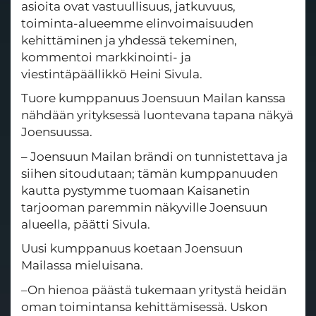
asioita ovat vastuullisuus, jatkuvuus,
toiminta-alueemme elinvoimaisuuden
kehittäminen ja yhdessä tekeminen,
kommentoi markkinointi- ja
viestintäpäällikkö Heini Sivula.
Tuore kumppanuus Joensuun Mailan kanssa
nähdään yrityksessä luontevana tapana näkyä
Joensuussa.
– Joensuun Mailan brändi on tunnistettava ja
siihen sitoudutaan; tämän kumppanuuden
kautta pystymme tuomaan Kaisanetin
tarjooman paremmin näkyville Joensuun
alueella, päätti Sivula.
Uusi kumppanuus koetaan Joensuun
Mailassa mieluisana.
–On hienoa päästä tukemaan yritystä heidän
oman toimintansa kehittämisessä. Uskon