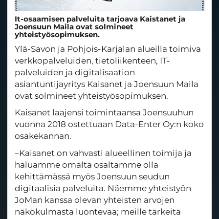
It-osaamisen palveluita tarjoava Kaistanet ja
Joensuun Maila ovat solmineet
yhteistyösopimuksen.
Ylä-Savon ja Pohjois-Karjalan alueilla toimiva
verkkopalveluiden, tietoliikenteen, IT-
palveluiden ja digitalisaation
asiantuntijayritys Kaisanet ja Joensuun Maila
ovat solmineet yhteistyösopimuksen.
Kaisanet laajensi toimintaansa Joensuuhun
vuonna 2018 ostettuaan Data-Enter Oy:n koko
osakekannan.
–Kaisanet on vahvasti alueellinen toimija ja
haluamme omalta osaltamme olla
kehittämässä myös Joensuun seudun
digitaalisia palveluita. Näemme yhteistyön
JoMan kanssa olevan yhteisten arvojen
näkökulmasta luontevaa; meille tärkeitä