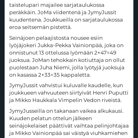
taistelupari majailee sarjataulukossa
peräkkäin. JoMa viidentenä ja JymyJussit
kuudentena. Joukkueilla on sarjataulukossa
eroa seitsemän pistettä.
Seinäjoen pelaajistosta nousee esiin
lyöjäjokeri Jukka-Pekka Vainionpää, joka on
onnistunut 13 ottelussa lyömään 2+47=49
juoksua. JoMan tehokkain kotiuttaja on ollut
puolestaan Juha Niemi, jolla lyötyjä juoksuja
on kasassa 2+33=35 kappaletta.
JymyJussit vahvistui kuluvalle kaudelle, kun
joukkueen vahvuuteen siirtyivät Henri Puputti
ja Mikko Haukkala Vimpelin Vedon riveistä.
JymyJusseilla on takanaan vaikea alkukausi.
Kuuden pelatun ottelun jälkeen
seinäjokelaiset päättivät vaihtaa pelinjohtajaa
ja Mikko Vainionpää sai väistyä viuhkamiehen