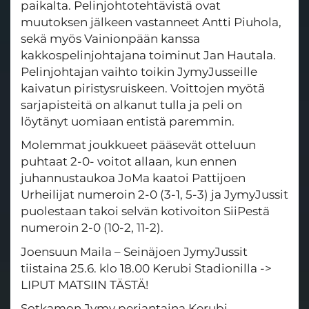
paikalta. Pelinjohtotehtävistä ovat
muutoksen jälkeen vastanneet Antti Piuhola,
sekä myös Vainionpään kanssa
kakkospelinjohtajana toiminut Jan Hautala.
Pelinjohtajan vaihto toikin JymyJusseille
kaivatun piristysruiskeen. Voittojen myötä
sarjapisteitä on alkanut tulla ja peli on
löytänyt uomiaan entistä paremmin.
Molemmat joukkueet pääsevät otteluun
puhtaat 2-0- voitot allaan, kun ennen
juhannustaukoa JoMa kaatoi Pattijoen
Urheilijat numeroin 2-0 (3-1, 5-3) ja JymyJussit
puolestaan takoi selvän kotivoiton SiiPestä
numeroin 2-0 (10-2, 11-2).
Joensuun Maila – Seinäjoen JymyJussit
tiistaina 25.6. klo 18.00 Kerubi Stadionilla ->
LIPUT MATSIIN TÄSTÄ!
Sotkamon Jymy perjantaina Kerubi