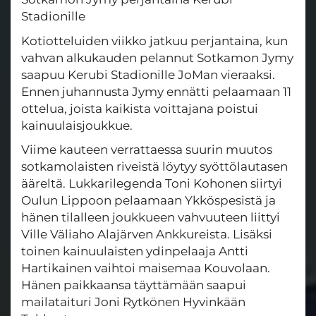
Stadionille
Kotiotteluiden viikko jatkuu perjantaina, kun
vahvan alkukauden pelannut Sotkamon Jymy
saapuu Kerubi Stadionille JoMan vieraaksi.
Ennen juhannusta Jymy ennätti pelaamaan 11
ottelua, joista kaikista voittajana poistui
kainuulaisjoukkue.
Viime kauteen verrattaessa suurin muutos
sotkamolaisten riveistä löytyy syöttölautasen
ääreltä. Lukkarilegenda Toni Kohonen siirtyi
Oulun Lippoon pelaamaan Ykköspesistä ja
hänen tilalleen joukkueen vahvuuteen liittyi
Ville Väliaho Alajärven Ankkureista. Lisäksi
toinen kainuulaisten ydinpelaaja Antti
Hartikainen vaihtoi maisemaa Kouvolaan.
Hänen paikkaansa täyttämään saapui
mailataituri Joni Rytkönen Hyvinkään