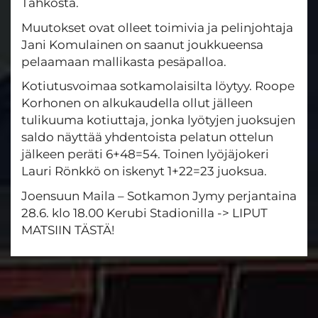
Tahkosta.
Muutokset ovat olleet toimivia ja pelinjohtaja
Jani Komulainen on saanut joukkueensa
pelaamaan mallikasta pesäpalloa.
Kotiutusvoimaa sotkamolaisilta löytyy. Roope
Korhonen on alkukaudella ollut jälleen
tulikuuma kotiuttaja, jonka lyötyjen juoksujen
saldo näyttää yhdentoista pelatun ottelun
jälkeen peräti 6+48=54. Toinen lyöjäjokeri
Lauri Rönkkö on iskenyt 1+22=23 juoksua.
Joensuun Maila – Sotkamon Jymy perjantaina
28.6. klo 18.00 Kerubi Stadionilla -> LIPUT
MATSIIN TÄSTÄ!