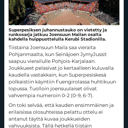
Superpesiksen juhannustauko on vietetty ja
runkosarja jatkuu Joensuun Mailan osalta
kahdella huippuottelulla Kerubi Stadionilla.
Tiistaina Joensuun Maila saa vieraita
Pohjanmaalta, kun Seinäjoen JymyJussit
saapuu vierailulle Pohjois-Karjalaan.
Joukkueet pelasivat jo kertaalleen kuluvalla
kaudella vastakkain, kun Superpesiskesä
polkaistiin käyntiin Fuengirolassa huhtikuun
lopussa. Tuolloin joensuulaiset olivat
vahvempia numeroin 0-2 (0-9, 6-7).
On toki selvää, että kauden ensimmäinen ja
erilaisissa olosuhteissa pelattu ottelu ei
antanut täyttä kuvaa joukkueiden
vahvuuksista. Tällä hetkellä tiistain