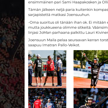
ensimmäinen pari Sami Haapakosken ja Olli
Tämän jälkeen neljä paria kuitenkin kompa
sarjapistettä matkasi Joensuuhun.
-Oma suoritus oli tänään ihan ok. Ei mitään er
mutta joukkueena olimme sitkeitä. Väänsimme 
linjasi JoMan parhaana palkittu Lauri Kivine
Joensuun Maila pelaa seuraavan kerran torstai
saapuu Imatran Pallo-Veikot.