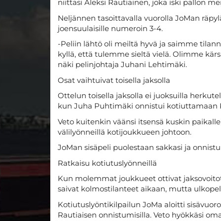
niittasi Aleksi Rautiainen, joka iski pallon mer
Neljännen tasoittavalla vuorolla JoMan räpylä p
joensuulaisille numeroin 3-4.
-Peliin lähtö oli meiltä hyvä ja saimme tilan
kyllä, että tulemme sieltä vielä. Olimme kärs
näki pelinjohtaja Juhani Lehtimäki.
Osat vaihtuivat toisella jaksolla
Ottelun toisella jaksolla ei juoksuilla herkut
kun Juha Puhtimäki onnistui kotiuttamaan K
Veto kuitenkin väänsi itsensä kuskin paikalle
välilyönneillä kotijoukkueen johtoon.
JoMan sisäpeli puolestaan sakkasi ja onnist
Ratkaisu kotiutuslyönneillä
Kun molemmat joukkueet ottivat jaksovoitot
saivat kolmostilanteet aikaan, mutta ulkopeli 
Kotiutuslyöntikilpailun JoMa aloitti sisävuo
Rautiaisen onnistumisilla. Veto hyökkäsi om