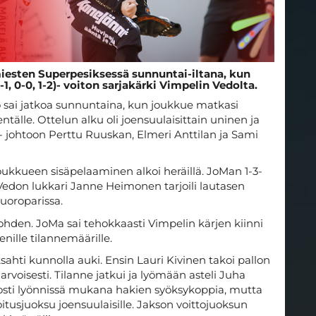
iesten Superpesiksessä sunnuntai-iltana, kun
1, 0-0, 1-2)- voiton sarjakärki Vimpelin Vedolta.
 sai jatkoa sunnuntaina, kun joukkue matkasi
ntälle. Ottelun alku oli joensuulaisittain uninen ja
-0- johtoon Perttu Ruuskan, Elmeri Anttilan ja Sami
joukkueen sisäpelaaminen alkoi heräillä. JoMan 1-3-
Vedon lukkari Janne Heimonen tarjoili lautasen
uoroparissa.
hden. JoMa sai tehokkaasti Vimpelin kärjen kiinni
enille tilannemäärille.
ahti kunnolla auki. Ensin Lauri Kivinen takoi pallon
voisesti. Tilanne jatkui ja lyömään asteli Juha
nosti lyönnissä mukana hakien syöksykoppia, mutta
itusjuoksu joensuulaisille. Jakson voittojuoksun