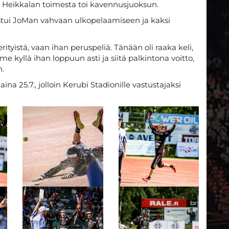
 Heikkalan toimesta toi kavennusjuoksun.
stui JoMan vahvaan ulkopelaamiseen ja kaksi
ityistä, vaan ihan peruspeliä. Tänään oli raaka keli,
kyllä ihan loppuun asti ja siitä palkintona voitto,
n.
na 25.7., jolloin Kerubi Stadionille vastustajaksi