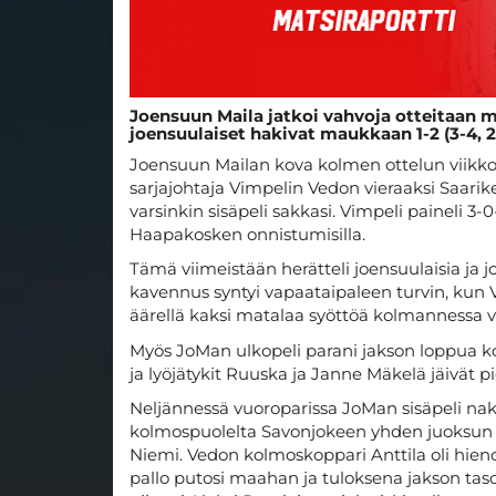
Joensuun Maila jatkoi vahvoja otteitaan m
joensuulaiset hakivat maukkaan 1-2 (3-4, 2-
Joensuun Mailan kova kolmen ottelun viikko
sarjajohtaja Vimpelin Vedon vieraaksi Saarike
varsinkin sisäpeli sakkasi. Vimpeli paineli 3
Haapakosken onnistumisilla.
Tämä viimeistään herätteli joensuulaisia ja 
kavennus syntyi vapaataipaleen turvin, kun 
äärellä kaksi matalaa syöttöä kolmannessa v
Myös JoMan ulkopeli parani jakson loppua ko
ja lyöjätykit Ruuska ja Janne Mäkelä jäivät pi
Neljännessä vuoroparissa JoMan sisäpeli naks
kolmospuolelta Savonjokeen yhden juoksun ar
Niemi. Vedon kolmoskoppari Anttila oli hie
pallo putosi maahan ja tuloksena jakson taso