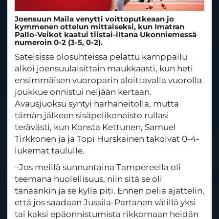
Joensuun Maila venytti voittoputkeaan jo
kymmenen ottelun mittaiseksi, kun Imatran
Pallo-Veikot kaatui tiistai-iltana Ukonniemessä
numeroin 0-2 (3-5, 0-2).
Sateisissa olosuhteissa pelattu kamppailu
alkoi joensuulaisittain maukkaasti, kun heti
ensimmäisen vuoroparin aloittavalla vuorolla
joukkue onnistui neljään kertaan.
Avausjuoksu syntyi harhaheitolla, mutta
tämän jälkeen sisäpelikoneisto rullasi
terävästi, kun Konsta Kettunen, Samuel
Tirkkonen ja ja Topi Hurskainen takoivat 0-4-
lukemat taululle.
–Jos meillä sunnuntaina Tampereella oli
teemana huolellisuus, niin sitä se oli
tänäänkin ja se kyllä piti. Ennen peliä ajattelin,
että jos saadaan Jussila-Partanen välillä yksi
tai kaksi epäonnistumista rikkomaan heidän