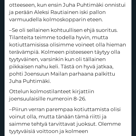
otteeseen, kun ensin Juha Puhtimäki onnistui
ja perään Aleksi Rautiainen iski pallon
varmuudella kolmoskopparin eteen.
–Se oli sellainen kohtuullisen ehjä suoritus.
Tilanteita teimme todella hyvin, mutta
kotiuttamisissa olisimme voineet olla hieman
terävämpiä. Kolmeen pisteeseen täytyy olla
tyytyväinen, varsinkin kun oli tällainen
pikkaisen nahu keli. Tästä on hyvä jatkaa,
pohti Joensuun Mailan parhaana palkittu
Juha Puhtimäki.
Ottelun kolmostilanteet kirjattiin
joensuulaisille numeroin 8-26.
–Piirun verran parempaa kotiuttamista olisi
voinut olla, mutta tänään tämä riitti ja
saimme tehtyä tarvittavat juoksut. Olemme
tyytyväisiä voittoon ja kolmeen