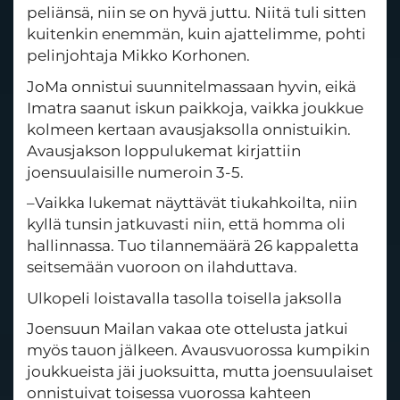
peliänsä, niin se on hyvä juttu. Niitä tuli sitten
kuitenkin enemmän, kuin ajattelimme, pohti
pelinjohtaja Mikko Korhonen.
JoMa onnistui suunnitelmassaan hyvin, eikä
Imatra saanut iskun paikkoja, vaikka joukkue
kolmeen kertaan avausjaksolla onnistuikin.
Avausjakson loppulukemat kirjattiin
joensuulaisille numeroin 3-5.
–Vaikka lukemat näyttävät tiukahkoilta, niin
kyllä tunsin jatkuvasti niin, että homma oli
hallinnassa. Tuo tilannemäärä 26 kappaletta
seitsemään vuoroon on ilahduttava.
Ulkopeli loistavalla tasolla toisella jaksolla
Joensuun Mailan vakaa ote ottelusta jatkui
myös tauon jälkeen. Avausvuorossa kumpikin
joukkueista jäi juoksuitta, mutta joensuulaiset
onnistuivat toisessa vuorossa kahteen