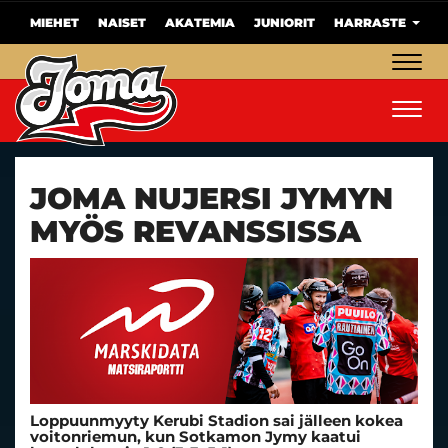
MIEHET
NAISET
AKATEMIA
JUNIORIT
HARRASTE
Navig
Navig
JOMA NUJERSI JYMYN
MYÖS REVANSSISSA
Loppuunmyyty Kerubi Stadion sai jälleen kokea
voitonriemun, kun Sotkamon Jymy kaatui