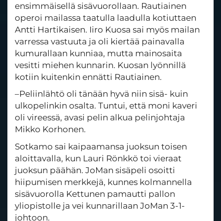
ensimmäisellä sisävuorollaan. Rautiainen
operoi mailassa taatulla laadulla kotiuttaen
Antti Hartikaisen. Iiro Kuosa sai myös mailan
varressa vastuuta ja oli kiertää painavalla
kumurallaan kunniaa, mutta mainosaita
vesitti miehen kunnarin. Kuosan lyönnillä
kotiin kuitenkin ennätti Rautiainen.
–Peliinlähtö oli tänään hyvä niin sisä- kuin
ulkopelinkin osalta. Tuntui, että moni kaveri
oli vireessä, avasi pelin alkua pelinjohtaja
Mikko Korhonen.
Sotkamo sai kaipaamansa juoksun toisen
aloittavalla, kun Lauri Rönkkö toi vieraat
juoksun päähän. JoMan sisäpeli osoitti
hiipumisen merkkejä, kunnes kolmannella
sisävuorolla Kettunen pamautti pallon
yliopistolle ja vei kunnarillaan JoMan 3-1-
johtoon.