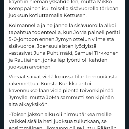
käyntiin hieman yskähdellen, mutta Mikko
Kemppainen iski toisella sisävuorolla tärkeän
juoksun kotiuttamalla Kettusen.
Kolmannella ja neljännellä sisävuorolla alkoi
tapahtua todenteolla, kun JoMa paineli peräti
5-0-johtoon ennen Jymyn ottelun viimeistä
sisävuoroa. Joensuulaisten lyödyistä
vastasivat Juha Puhtimäki, Samuel Tirkkonen
ja Rautiainen, jonka läpilyönti oli kahden
juoksun arvoinen.
Vieraat saivat vielä lopussa tilanteenpoikasta
rakennettua. Konsta Kurikka antoi
kavennuksellaan vielä pientä toivonkipinää
Jymylle, mutta JoMa sammutti sen kipinän
alta aikayksikön.
–Toisen jakson alku oli hirmu tärkeä meille.
Vaikkei sisällä heti juoksua tullutkaan, se
ensimmäinen ulkovuoro oli se juttu. Päästiin