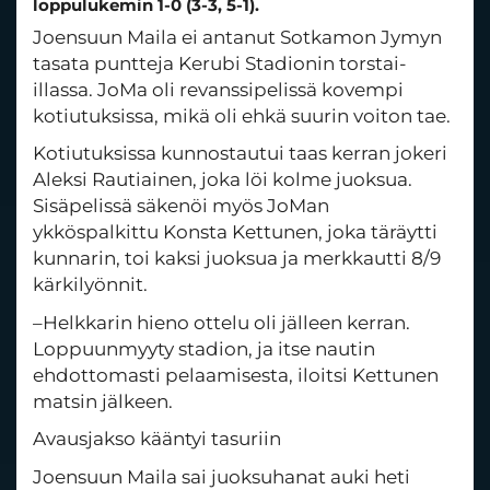
loppulukemin 1-0 (3-3, 5-1).
Joensuun Maila ei antanut Sotkamon Jymyn
tasata puntteja Kerubi Stadionin torstai-
illassa. JoMa oli revanssipelissä kovempi
kotiutuksissa, mikä oli ehkä suurin voiton tae.
Kotiutuksissa kunnostautui taas kerran jokeri
Aleksi Rautiainen, joka löi kolme juoksua.
Sisäpelissä säkenöi myös JoMan
ykköspalkittu Konsta Kettunen, joka täräytti
kunnarin, toi kaksi juoksua ja merkkautti 8/9
kärkilyönnit.
–Helkkarin hieno ottelu oli jälleen kerran.
Loppuunmyyty stadion, ja itse nautin
ehdottomasti pelaamisesta, iloitsi Kettunen
matsin jälkeen.
Avausjakso kääntyi tasuriin
Joensuun Maila sai juoksuhanat auki heti