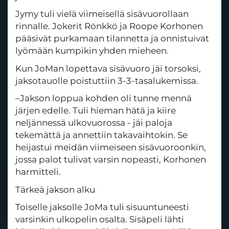
Jymy tuli vielä viimeisellä sisävuorollaan
rinnalle. Jokerit Rönkkö ja Roope Korhonen
pääsivät purkamaan tilannetta ja onnistuivat
lyömään kumpikin yhden mieheen.
Kun JoMan lopettava sisävuoro jäi torsoksi,
jaksotauolle poistuttiin 3-3-tasalukemissa.
–Jakson loppua kohden oli tunne mennä
järjen edelle. Tuli hieman hätä ja kiire
neljännessä ulkovuorossa - jäi paloja
tekemättä ja annettiin takavaihtokin. Se
heijastui meidän viimeiseen sisävuoroonkin,
jossa palot tulivat varsin nopeasti, Korhonen
harmitteli.
Tärkeä jakson alku
Toiselle jaksolle JoMa tuli sisuuntuneesti
varsinkin ulkopelin osalta. Sisäpeli lähti