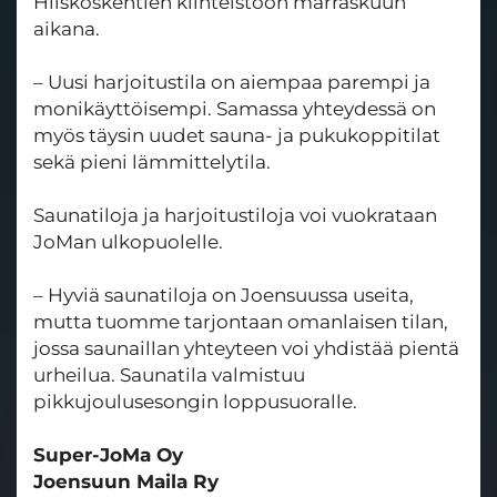
Hiiskoskentien kiinteistöön marraskuun
aikana.
– Uusi harjoitustila on aiempaa parempi ja
monikäyttöisempi. Samassa yhteydessä on
myös täysin uudet sauna- ja pukukoppitilat
sekä pieni lämmittelytila.
Saunatiloja ja harjoitustiloja voi vuokrataan
JoMan ulkopuolelle.
– Hyviä saunatiloja on Joensuussa useita,
mutta tuomme tarjontaan omanlaisen tilan,
jossa saunaillan yhteyteen voi yhdistää pientä
urheilua. Saunatila valmistuu
pikkujoulusesongin loppusuoralle.
Super-JoMa Oy
Joensuun Maila Ry