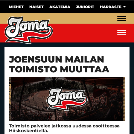
MIEHET
NAISET
AKATEMIA
JUNIORIT
HARRASTE
Navig
Navig
JOENSUUN MAILAN
TOIMISTO MUUTTAA
Toimisto palvelee jatkossa uudessa osoitteessa
Hiiskoskentiellä.