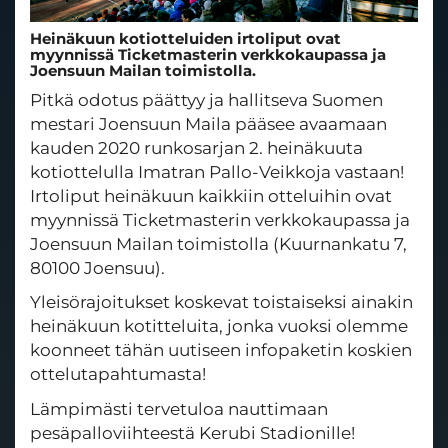
Heinäkuun kotiotteluiden irtoliput ovat
myynnissä Ticketmasterin verkkokaupassa ja
Joensuun Mailan toimistolla.
Pitkä odotus päättyy ja hallitseva Suomen
mestari Joensuun Maila pääsee avaamaan
kauden 2020 runkosarjan 2. heinäkuuta
kotiottelulla Imatran Pallo-Veikkoja vastaan!
Irtoliput heinäkuun kaikkiin otteluihin ovat
myynnissä Ticketmasterin verkkokaupassa ja
Joensuun Mailan toimistolla (Kuurnankatu 7,
80100 Joensuu).
Yleisörajoitukset koskevat toistaiseksi ainakin
heinäkuun kotitteluita, jonka vuoksi olemme
koonneet tähän uutiseen infopaketin koskien
ottelutapahtumasta!
Lämpimästi tervetuloa nauttimaan
pesäpalloviihteestä Kerubi Stadionille!