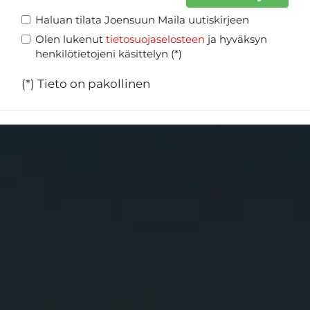
Haluan tilata Joensuun Maila uutiskirjeen
Olen lukenut
tietosuojaselosteen
ja hyväksyn
henkilötietojeni käsittelyn (*)
(*) Tieto on pakollinen