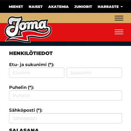
MIEHET
NAISET
AKATEMIA
JUNIORIT
HARRASTE
Navig
Navig
HENKILÖTIEDOT
Etu- ja sukunimi (*):
Puhelin (*):
Sähköposti (*):
SALASANA