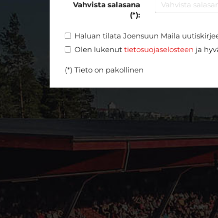
Vahvista salasana
(*):
Haluan tilata Joensuun Maila uutiskirje
Olen lukenut
tietosuojaselosteen
ja hyvä
(*) Tieto on pakollinen