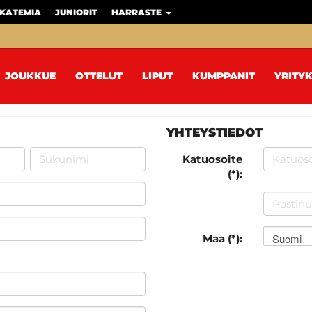
KATEMIA
JUNIORIT
HARRASTE
JOUKKUE
OTTELUT
LIPUT
KUMPPANIT
YRITYK
YHTEYSTIEDOT
Katuosoite
(*):
Suomi
Maa (*):