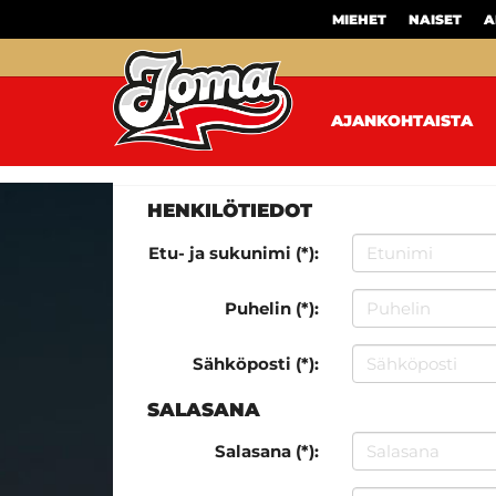
MIEHET
NAISET
A
AJANKOHTAISTA
HENKILÖTIEDOT
Etu- ja sukunimi (*):
Puhelin (*):
Sähköposti (*):
SALASANA
Salasana (*):