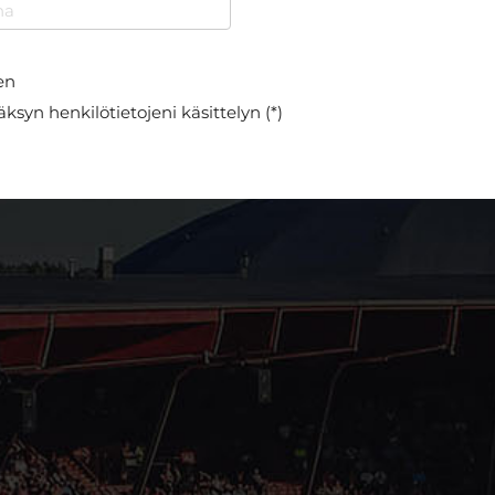
en
ksyn henkilötietojeni käsittelyn (*)