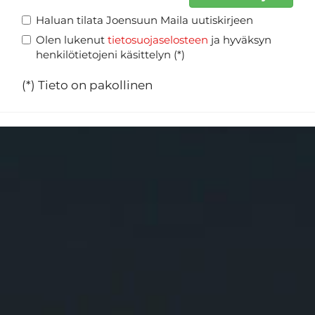
Haluan tilata Joensuun Maila uutiskirjeen
Olen lukenut
tietosuojaselosteen
ja hyväksyn
henkilötietojeni käsittelyn (*)
(*) Tieto on pakollinen