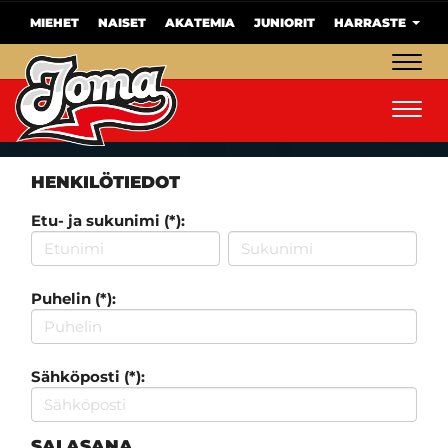
MIEHET
NAISET
AKATEMIA
JUNIORIT
HARRASTE
Navig
Navig
HENKILÖTIEDOT
Etu- ja sukunimi (*):
Puhelin (*):
Sähköposti (*):
SALASANA