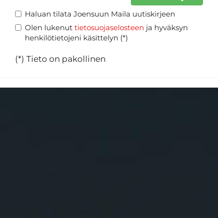
Haluan tilata Joensuun Maila uutiskirjeen
Olen lukenut
tietosuojaselosteen
ja hyväksyn
henkilötietojeni käsittelyn (*)
(*) Tieto on pakollinen