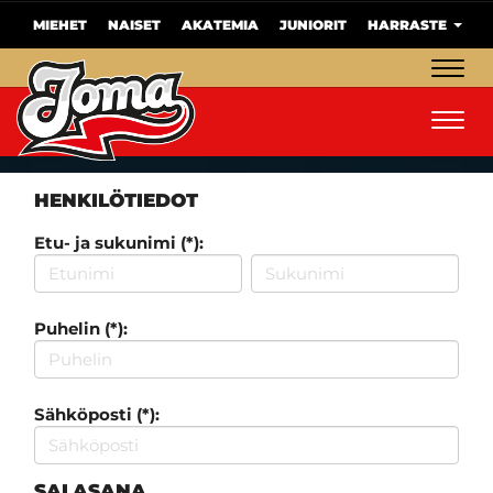
MIEHET
NAISET
AKATEMIA
JUNIORIT
HARRASTE
Navig
Navig
HENKILÖTIEDOT
Etu- ja sukunimi (*):
Puhelin (*):
Sähköposti (*):
SALASANA