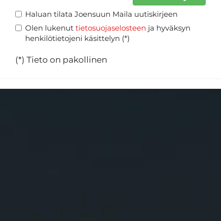
Haluan tilata Joensuun Maila uutiskirjeen
Olen lukenut
tietosuojaselosteen
ja hyväksyn
henkilötietojeni käsittelyn (*)
(*) Tieto on pakollinen