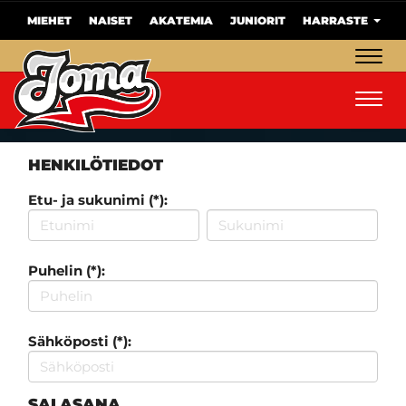
MIEHET
NAISET
AKATEMIA
JUNIORIT
HARRASTE
Navig
Navig
HENKILÖTIEDOT
Etu- ja sukunimi (*):
Puhelin (*):
Sähköposti (*):
SALASANA