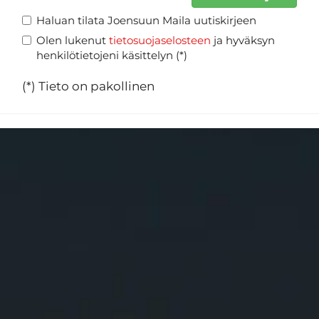
Haluan tilata Joensuun Maila uutiskirjeen
Olen lukenut
tietosuojaselosteen
ja hyväksyn
henkilötietojeni käsittelyn (*)
(*) Tieto on pakollinen