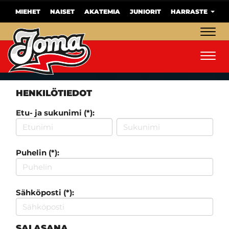
MIEHET
NAISET
AKATEMIA
JUNIORIT
HARRASTE
Navig
Navig
HENKILÖTIEDOT
Etu- ja sukunimi (*):
Puhelin (*):
Sähköposti (*):
SALASANA