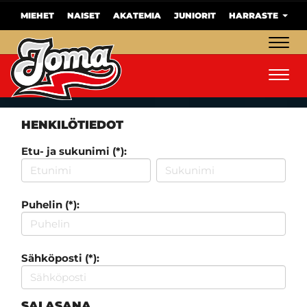
MIEHET
NAISET
AKATEMIA
JUNIORIT
HARRASTE
Navig
Navig
HENKILÖTIEDOT
Etu- ja sukunimi (*):
Puhelin (*):
Sähköposti (*):
SALASANA