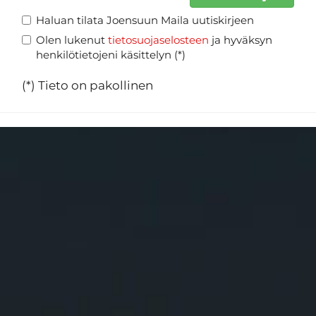
Haluan tilata Joensuun Maila uutiskirjeen
Olen lukenut
tietosuojaselosteen
ja hyväksyn
henkilötietojeni käsittelyn (*)
(*) Tieto on pakollinen