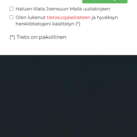
Haluan tilata Joensuun Maila uutiskirjeen
Olen lukenut
tietosuojaselosteen
ja hyväksyn
henkilötietojeni käsittelyn (*)
(*) Tieto on pakollinen