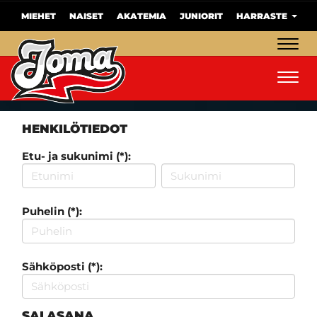
MIEHET
NAISET
AKATEMIA
JUNIORIT
HARRASTE
Navig
Navig
HENKILÖTIEDOT
Etu- ja sukunimi (*):
Puhelin (*):
Sähköposti (*):
SALASANA