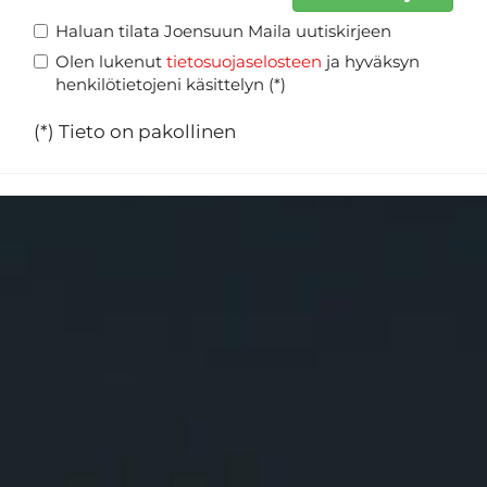
Haluan tilata Joensuun Maila uutiskirjeen
Olen lukenut
tietosuojaselosteen
ja hyväksyn
henkilötietojeni käsittelyn (*)
(*) Tieto on pakollinen