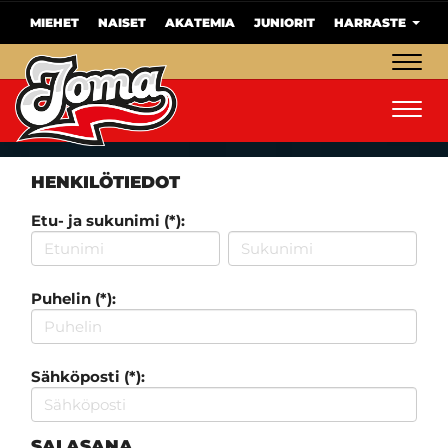
MIEHET
NAISET
AKATEMIA
JUNIORIT
HARRASTE
Navig
Navig
HENKILÖTIEDOT
Etu- ja sukunimi (*):
Puhelin (*):
Sähköposti (*):
SALASANA